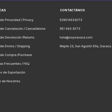
ICAS
CONTACTÁNOS
 de Privacidad / Privacy
529514933073
a de Cancelación / Cancellations
951 493 3073
a de Devolución /Returns
hola@soyoaxaca.com
 de Envíos / Shipping
Maple 23, San Agustín Etla, Oaxaca.
a de Compra /Purchase
as Frecuentes / FAQ
os de Exportación
e de Nosotros