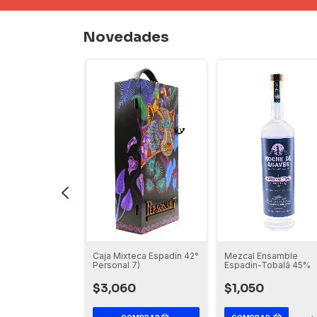
Novedades
estilado con
Mezcal Ensamble
Caja Mixteca Espadín 42°
 y Guayaba
Espadín-Tobalá 45%
Personal 7)
$1,050
$3,060