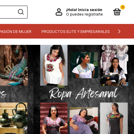
0
¡Hola!
Inicia sesión
O puedes registrarte
PASIÓN DE MUJER
PRODUCTOS ELITE Y EMPRESARIALES
INFORM