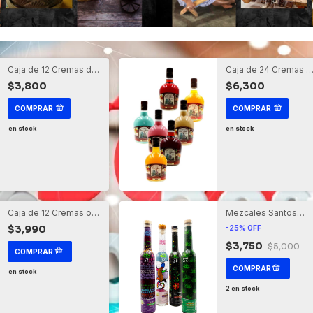
Caja de 12 Cremas de
Caja de 24 Cremas d
Agave (750 ml)
Agave (375ml)
$3,800
$6,300
COMPRAR
COMPRAR
en stock
en stock
Caja de 12 Cremas o
Mezcales Santos
Licores de Agave
Edición Especial
$3,990
-
25
%
OFF
(Promo)
$3,750
$5,000
en stock
2
en stock