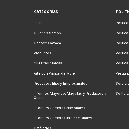
CATEGORÍAS
POLÍT
Inicio
Política
Quienes Somos
Polític
Conoce Oaxaca
Polític
Productos
Política
Nuestras Marcas
Polític
Arte con Pasión de Mujer
Pregunt
Productos Elite y Empresariales
Servici
Informes Mayoreo, Maquilas y Productos a
Se Part
Granel
Informes Compras Nacionales
Informes Compras Internacionales
Catálogos