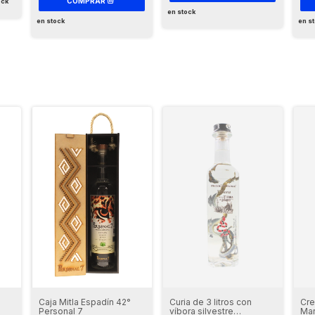
ock
en stock
en stock
en s
Cre
Curia de 3 litros con
Caja Mitla Espadín 42°
Ma
víbora silvestre
Personal 7