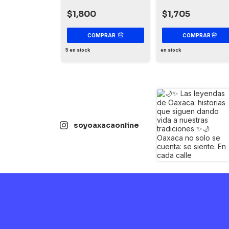
ancestros
$1,800
$1,705
COMPRAR
5
en stock
en stock
soyoaxacaonline