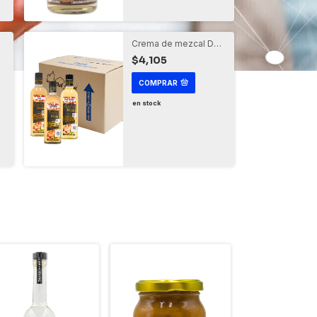
Crema de mezcal Del
a
Cura
$4,105
COMPRAR
en stock