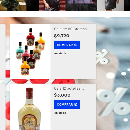
e
Caja de 60 Cremas de
Agave (50ml)
$9,720
COMPRAR
en stock
Caja 12 botellas
Mezcal Pechuga de
$3,000
Maguey
COMPRAR
en stock