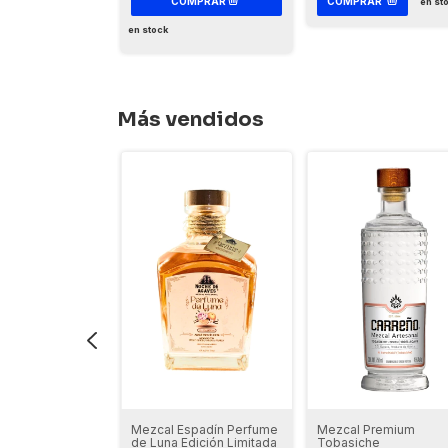
COMPRAR
en st
en stock
Más vendidos
lvestre
Mezcal Espadín Perfume
Mezcal Premium
sa - Maguey
de Luna Edición Limitada
Tobasiche