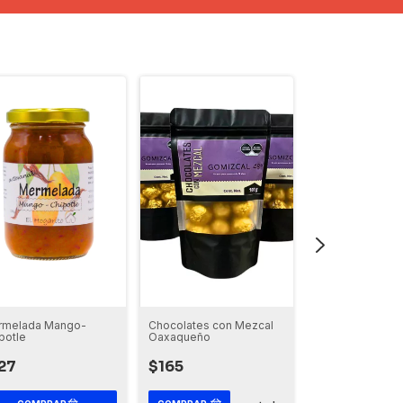
Chocolates con Mezcal
rmelada Mango-
Habanero Crujie
Oaxaqueño
potle
Ajonjolí
$165
27
$130