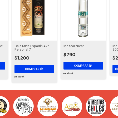
Mez
he
Caja Mitla Espadín 42°
Mezcal Naran
30
Personal 7
$790
$2
$1,200
C
en stock
en stock