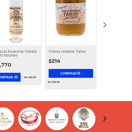
cal Ancestral Tobalá
Crema Untable Tahini
Espadín 42° Per
00 Noches
$214
$685
,770
OMPRAR
en stock
en stock
en stock