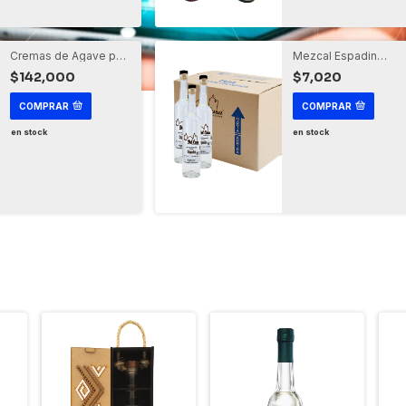
Cremas de Agave por
Mezcal Espadin
Tarima
Joven 750 ml por caj
$142,000
$7,020
COMPRAR
COMPRAR
en stock
en stock