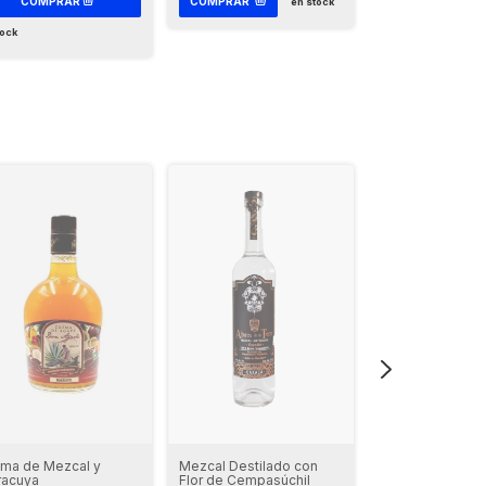
COMPRAR
en stock
tock
en stock
ma de Mezcal y
Mezcal Destilado con
Salsa Cenizas d
racuya
Flor de Cempasúchil