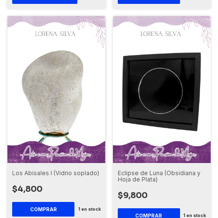
Los Abisales I (Vidrio soplado)
Eclipse de Luna (Obsidiana y
Hoja de Plata)
$4,800
$9,800
1
en stock
1
en stock