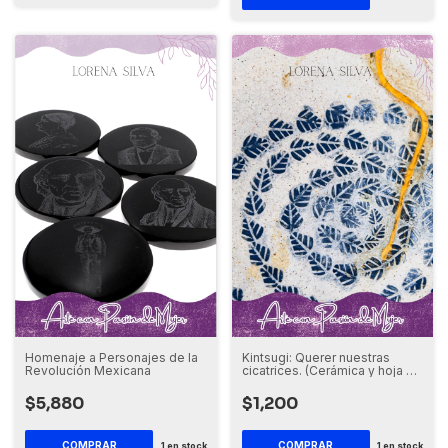
Homenaje a Personajes de la
Kintsugi: Querer nuestras
Revolución Mexicana
cicatrices. (Cerámica y hoja de
oro)
$5,880
$1,200
1
en stock
1
en stock