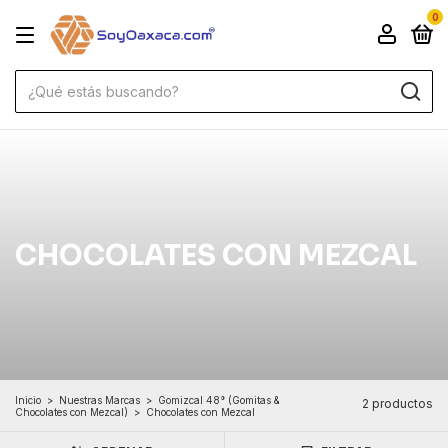
0
CHOCOLATES CON MEZCAL
Inicio
>
Nuestras Marcas
>
Gomizcal 48° (Gomitas &
2 productos
Chocolates con Mezcal)
>
Chocolates con Mezcal