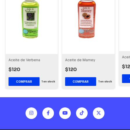
Acei
Aceite de Verbena
Aceite de Mamey
$1
$120
$120
1
en stock
1
en stock