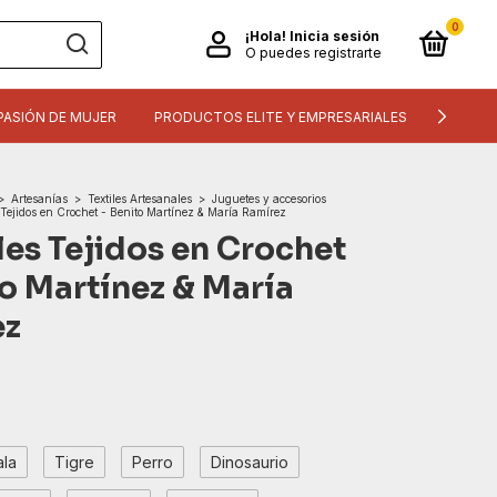
0
¡Hola!
Inicia sesión
O puedes registrarte
PASIÓN DE MUJER
PRODUCTOS ELITE Y EMPRESARIALES
INFORM
>
Artesanías
>
Textiles Artesanales
>
Juguetes y accesorios
Tejidos en Crochet - Benito Martínez & María Ramírez
es Tejidos en Crochet
to Martínez & María
ez
ala
Tigre
Perro
Dinosaurio