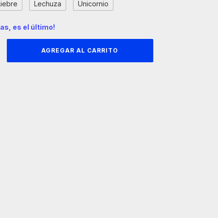
Liebre
Lechuza
Unicornio
das, es el último!