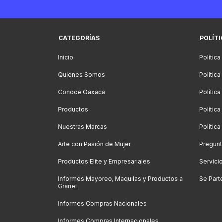
CATEGORÍAS
POLÍT
Inicio
Política
Quienes Somos
Polític
Conoce Oaxaca
Polític
Productos
Política
Nuestras Marcas
Polític
Arte con Pasión de Mujer
Pregunt
Productos Elite y Empresariales
Servici
Informes Mayoreo, Maquilas y Productos a
Se Part
Granel
Informes Compras Nacionales
Informes Compras Internacionales