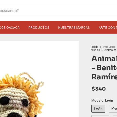
OCE OAXACA
PRODUCTOS
NUESTRAS MARCAS
ARTE CON 
Inicio
>
Productos
textiles
>
Animales 
Animal
- Beni
Ramír
$340
Modelo:
León
León
Ko