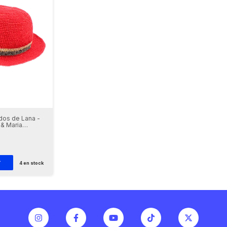
dos de Lana -
 & Maria
4
en stock