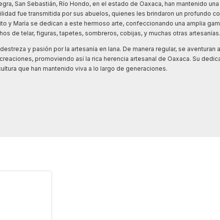
Negra, San Sebastián, Río Hondo, en el estado de Oaxaca, han mantenido una
habilidad fue transmitida por sus abuelos, quienes les brindaron un profundo 
to y María se dedican a este hermoso arte, confeccionando una amplia ga
s de telar, figuras, tapetes, sombreros, cobijas, y muchas otras artesanías
streza y pasión por la artesanía en lana. De manera regular, se aventuran 
reaciones, promoviendo así la rica herencia artesanal de Oaxaca. Su dedica
 cultura que han mantenido viva a lo largo de generaciones.