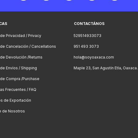
ICAS
CONTACTÁNOS
 de Privacidad / Privacy
529514933073
a de Cancelación / Cancellations
951 493 3073
a de Devolución /Returns
hola@soyoaxaca.com
 de Envíos / Shipping
Maple 23, San Agustín Etla, Oaxaca.
a de Compra /Purchase
as Frecuentes / FAQ
os de Exportación
e de Nosotros