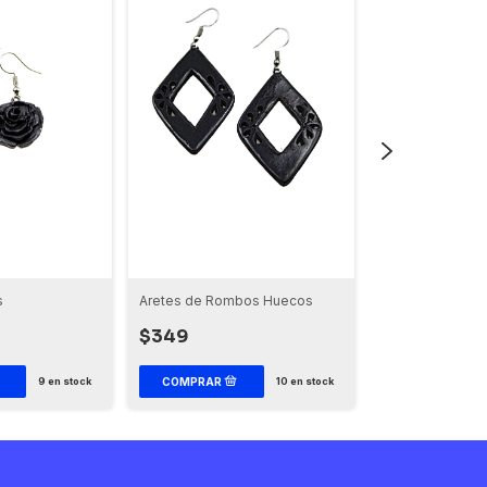
s
Aretes de Rombos Huecos
Aretes Arracada
$349
$349
9
en stock
10
en stock