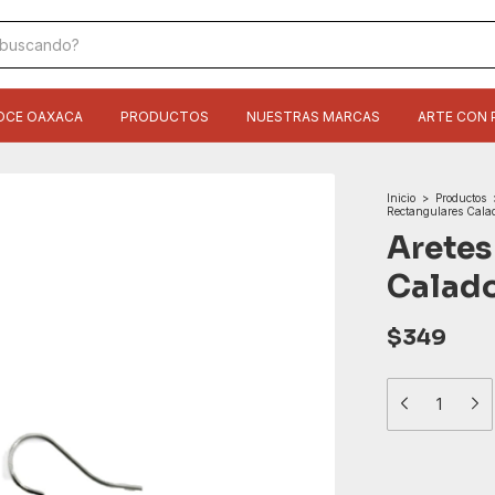
OCE OAXACA
PRODUCTOS
NUESTRAS MARCAS
ARTE CON 
Inicio
>
Productos
Rectangulares Cala
Aretes
Calad
$349