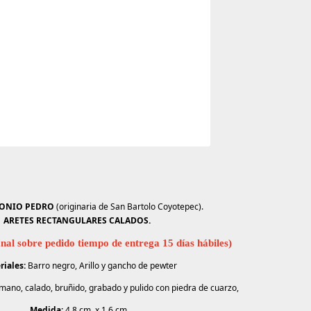
TONIO PEDRO
(originaria de San Bartolo Coyotepec).
ARETES RECTANGULARES CALADOS.
nal sobre pedido tiempo de entrega 15 días hábiles)
riales:
Barro negro, Arillo y gancho de pewter
ano, calado, bruñido, grabado y pulido con piedra de cuarzo,
Medida:
4.8 cm x 1.6 cm