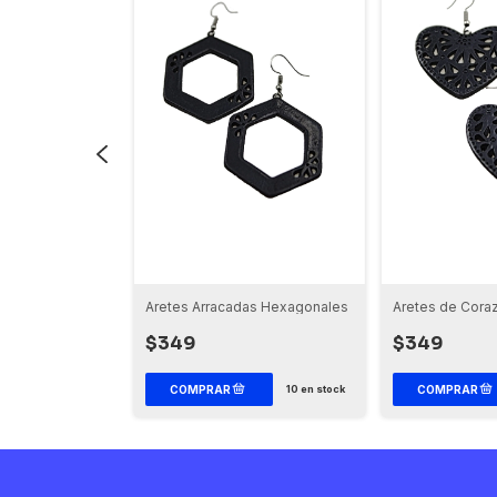
aladas
Aretes Arracadas Hexagonales
Aretes de Cora
$349
$349
10
en stock
10
en stock