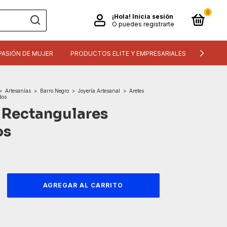
0
¡Hola!
Inicia sesión
O puedes registrarte
PASIÓN DE MUJER
PRODUCTOS ELITE Y EMPRESARIALES
INFORM
>
Artesanías
>
Barro Negro
>
Joyería Artesanal
>
Aretes
dos
 Rectangulares
os