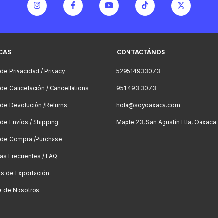
ICAS
CONTACTÁNOS
 de Privacidad / Privacy
529514933073
a de Cancelación / Cancellations
951 493 3073
a de Devolución /Returns
hola@soyoaxaca.com
 de Envíos / Shipping
Maple 23, San Agustín Etla, Oaxaca.
a de Compra /Purchase
as Frecuentes / FAQ
os de Exportación
e de Nosotros