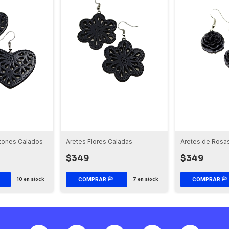
zones Calados
Aretes Flores Caladas
Aretes de Rosa
$349
$349
10
en stock
7
en stock