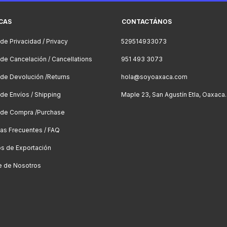
ICAS
CONTACTÁNOS
 de Privacidad / Privacy
529514933073
a de Cancelación / Cancellations
951 493 3073
a de Devolución /Returns
hola@soyoaxaca.com
 de Envíos / Shipping
Maple 23, San Agustín Etla, Oaxaca.
a de Compra /Purchase
as Frecuentes / FAQ
os de Exportación
e de Nosotros