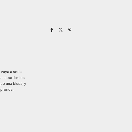
vaya a ser la
 a bordar. los
que una blusa, y
 prenda.