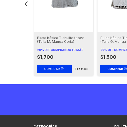
al
Blusa básica Tlahuiltoltepec
Blusa básica Tl
 (Talla M, Manga
(Talla M, Manga Corta)
(Talla G, Manga 
20% OFF
COMPRANDO 1 O MÁS
20% OFF
COMPRA
$1,700
$1,500
1
en stock
1
en stock
CATEGORÍAS
POLÍT