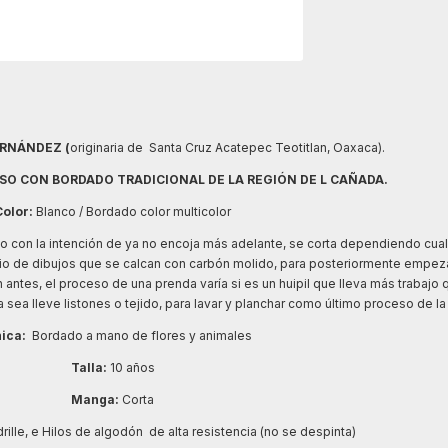
RNÁNDEZ (
originaria de Santa Cruz Acatepec Teotitlan, Oaxaca).
SO CON BORDADO TRADICIONAL DE LA REGIÓN DE L CAÑADA.
Color:
Blanco / Bordado color multicolor
to con la intención de ya no encoja más adelante, se corta dependiendo cual 
io de dibujos que se calcan con carbón molido, para posteriormente empezar
 antes, el proceso de una prenda varía si es un huipil que lleva más trabajo 
sea lleve listones o tejido, para lavar y planchar como último proceso de la
ica:
Bordado a mano de flores y animales
Talla:
10 años
Manga:
Corta
rille, e Hilos de algodón de alta resistencia (no se despinta)