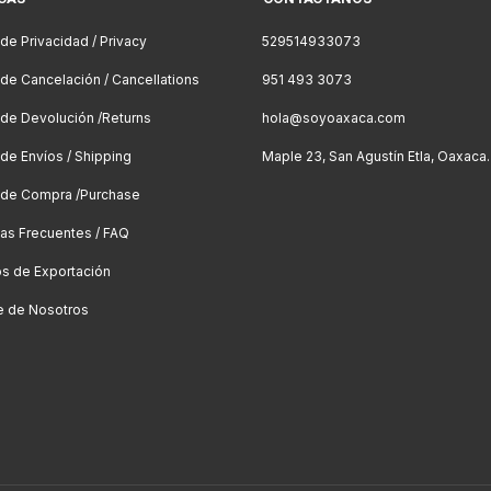
 de Privacidad / Privacy
529514933073
a de Cancelación / Cancellations
951 493 3073
a de Devolución /Returns
hola@soyoaxaca.com
 de Envíos / Shipping
Maple 23, San Agustín Etla, Oaxaca.
a de Compra /Purchase
as Frecuentes / FAQ
os de Exportación
e de Nosotros