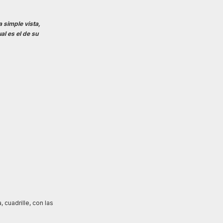
a simple vista,
al es el de su
 cuadrille, con las