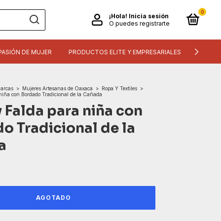
0
¡Hola!
Inicia sesión
O puedes registrarte
PASIÓN DE MUJER
PRODUCTOS ELITE Y EMPRESARIALES
INFORM
arcas
>
Mujeres Artesanas de Oaxaca
>
Ropa Y Textiles
>
niña con Bordado Tradicional de la Cañada
y Falda para niña con
o Tradicional de la
a