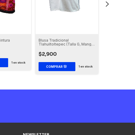
intura
Blusa Tradicional
Blusa básica Tla
Tlahuiltoltepec (Talla G, Manga
(Talla M, Manga 
3/4)
$2,900
20% OFF
COMPRAN
$1,500
1
en stock
1
en stock
NEWSLETTER