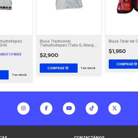
ahuiltoltepec
Blusa Tradicional
Blusa Telar de C
3/4)
Tlahuiltoltepec (Talla G, Manga
Corta)
$1,950
$2,900
NDO 1 O MÁS
1
en stock
1
en stock
ICAS
CONTACTÁNOS