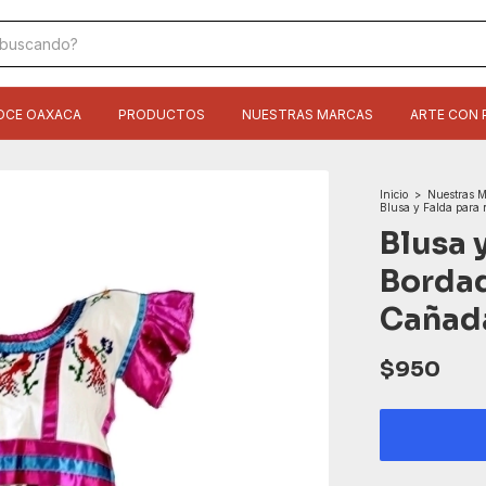
OCE OAXACA
PRODUCTOS
NUESTRAS MARCAS
ARTE CON 
Inicio
>
Nuestras M
Blusa y Falda para 
Blusa 
Bordad
Cañad
$950