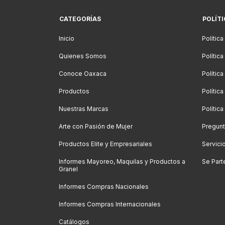
CATEGORÍAS
POLÍT
Inicio
Política
Quienes Somos
Polític
Conoce Oaxaca
Polític
Productos
Política
Nuestras Marcas
Polític
Arte con Pasión de Mujer
Pregunt
Productos Elite y Empresariales
Servici
Informes Mayoreo, Maquilas y Productos a
Se Part
Granel
Informes Compras Nacionales
Informes Compras Internacionales
Catálogos