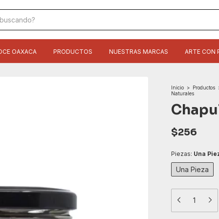
OCE OAXACA
PRODUCTOS
NUESTRAS MARCAS
ARTE CON 
Inicio
>
Productos
Naturales
Chapul
$256
Piezas:
Una Pie
Una Pieza