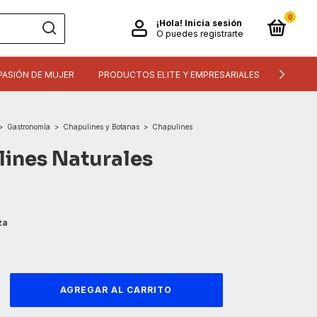
0
¡Hola!
Inicia sesión
O puedes registrarte
PASIÓN DE MUJER
PRODUCTOS ELITE Y EMPRESARIALES
INFORM
>
Gastronomía
>
Chapulines y Botanas
>
Chapulines
ines Naturales
za