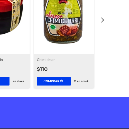
ín
Chimichurri
Chapulín Miniatu
$110
$150
en stock
11
en stock
COMPRAR