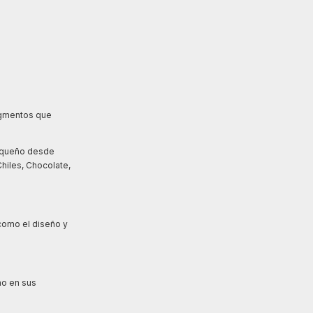
egmentos que
xaqueño desde
hiles, Chocolate,
como el diseño y
ño en sus