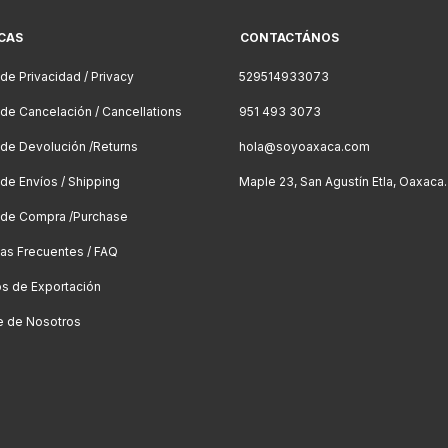
ICAS
CONTACTÁNOS
 de Privacidad / Privacy
529514933073
a de Cancelación / Cancellations
951 493 3073
a de Devolución /Returns
hola@soyoaxaca.com
 de Envíos / Shipping
Maple 23, San Agustín Etla, Oaxaca.
a de Compra /Purchase
as Frecuentes / FAQ
os de Exportación
e de Nosotros