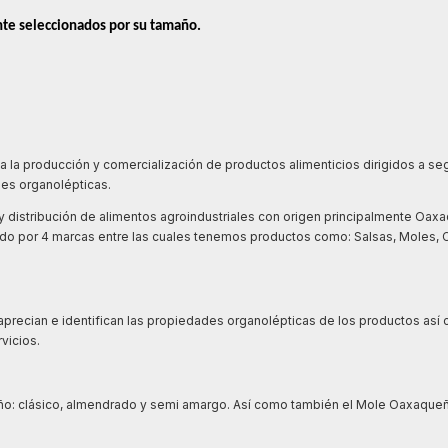
te seleccionados por su tamaño. 
la producción y comercialización de productos alimenticios dirigidos a s
des organolépticas.
y distribución de alimentos agroindustriales con origen principalmente Oa
do por 4 marcas entre las cuales tenemos productos como: Salsas, Moles, C
recian e identifican las propiedades organolépticas de los productos así 
vicios.
ño: clásico, almendrado y semi amargo. Así como también el Mole Oaxaque