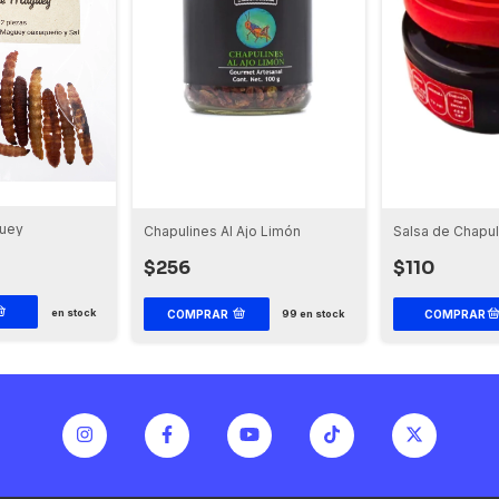
uey
Chapulines Al Ajo Limón
Salsa de Chapul
$256
$110
en stock
COMPRAR
99
en stock