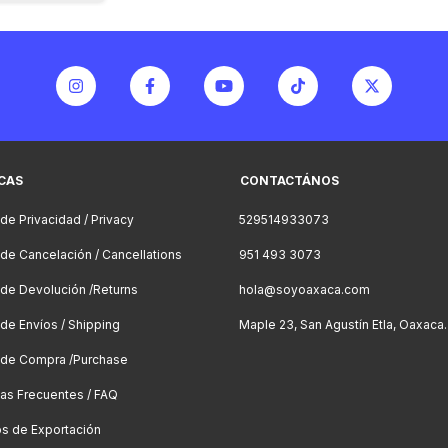
ICAS
CONTACTÁNOS
 de Privacidad / Privacy
529514933073
a de Cancelación / Cancellations
951 493 3073
a de Devolución /Returns
hola@soyoaxaca.com
 de Envíos / Shipping
Maple 23, San Agustín Etla, Oaxaca.
a de Compra /Purchase
as Frecuentes / FAQ
os de Exportación