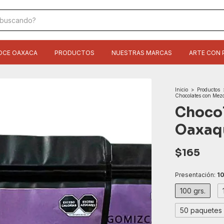
OCE OAXACA
PRODUCTOS
NUESTRAS MARCAS
ARTE CON 
Inicio
>
Productos
Chocolates con Mez
Chocol
Oaxaq
$165
Presentación:
10
100 grs.
50 paquetes 