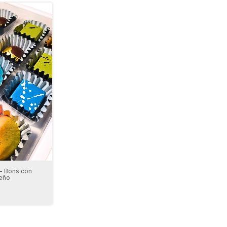
- Bons con
eño