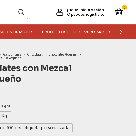
0
¡Hola!
Inicia sesión
O puedes registrarte
PASIÓN DE MUJER
PRODUCTOS ELITE Y EMPRESARIALES
INFORM
>
Gastronomía
>
Chocolates
>
Chocolates Gourmet
>
cal Oaxaqueño
ates con Mezcal
ueño
0 grs.
1 Kg.
de 100 grs. etiqueta personalizada