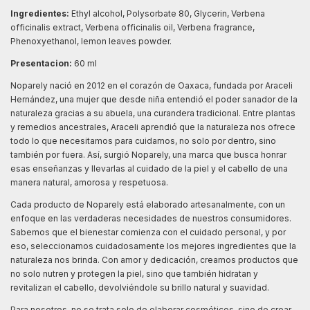
Ingredientes:
Ethyl alcohol, Polysorbate 80, Glycerin, Verbena
officinalis extract, Verbena officinalis oil, Verbena fragrance,
Phenoxyethanol, lemon leaves powder.
Presentacion:
60 ml
Noparely nació en 2012 en el corazón de Oaxaca, fundada por Araceli
Hernández, una mujer que desde niña entendió el poder sanador de la
naturaleza gracias a su abuela, una curandera tradicional. Entre plantas
y remedios ancestrales, Araceli aprendió que la naturaleza nos ofrece
todo lo que necesitamos para cuidarnos, no solo por dentro, sino
también por fuera. Así, surgió Noparely, una marca que busca honrar
esas enseñanzas y llevarlas al cuidado de la piel y el cabello de una
manera natural, amorosa y respetuosa.
Cada producto de Noparely está elaborado artesanalmente, con un
enfoque en las verdaderas necesidades de nuestros consumidores.
Sabemos que el bienestar comienza con el cuidado personal, y por
eso, seleccionamos cuidadosamente los mejores ingredientes que la
naturaleza nos brinda. Con amor y dedicación, creamos productos que
no solo nutren y protegen la piel, sino que también hidratan y
revitalizan el cabello, devolviéndole su brillo natural y suavidad.
Para nosotros, no se trata solo de elaborar cosméticos, sino de crear