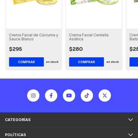
Crema Facial de Cúrcuma y
Crema Facial Centella
Crem
Sauce Blanco
Asiática
Bar
$295
$280
$2
COMPRAR
COMPRAR
en stock
en stock
CATEGORÍAS
POLÍTICAS