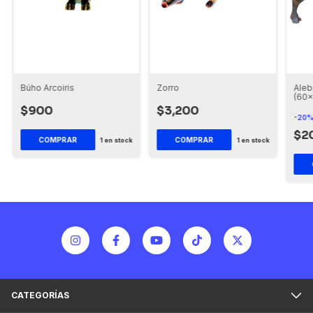
Búho Arcoiris
Zorro
Aleb
(60x
$900
$3,200
-
20
$2
1
en stock
1
en stock
CATEGORÍAS