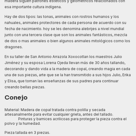
madera siguen patrones estéticos y geométricos relacionados con
esa importante cultura indígena.
Hay de dos tipos: las tonas, animales con rostros humanos y los
nahuales, animales protectores de cada persona de acuerdo con su
fecha de nacimiento. hoy se les denomina alebrijes a nivel mundial
junto con una tercera clase que son los animales fantásticos, mezcla
de dos o mas animales o bien algunos animales mitológicos como los
dragones.
En su taller de San Antonio Arrazola Xoxocotlan los maestros Julio
Jiménez y su esposa Lorena Ojeda llevan más de 30 años tallando,
decorando y dando vida a la madera de copal, creando magia en cada
una de sus piezas, arte que se la han transmitido a sus hijos Julio, Erika
y Elisa, que toman las enseñanzas de sus padres para continuar
creando bellas piezas.
Conejo
Material: Madera de copal tratada contra polilla y secada
artesanalmente para evitar cualquier grieta, antes del tallado.
Pinturas y barnices acrilicoas para proteger la pieza contra el
polvo y la humedad.
Pieza tallada en 3 piezas.