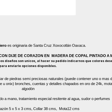
üero
es originaria de Santa Cruz
Xoxocotlán
Oaxaca.
CON DIJE DE CORAZON EN MADERA DE COPAL PINTADO A
los diseños son unicos, al hacer su pedido indicarnos que colores des
para enviarle opciones disponibles.
llar de piedras semi preciosas naturales (puede contener uno o mas d
ade u onix) bronches, cuentas y detalles chapados en oro de 24k, mota
algodón
ado a mano, tratamiento especial resitente al agua, sudor o perfumes
azón 5 x 5 x 3 cms, Collar 38 cms, Mota12 cms