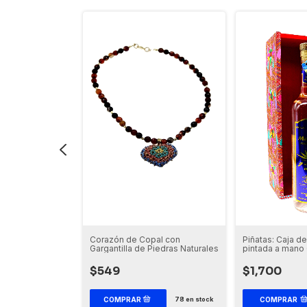
a de madera
Corazón de Copal con
Piñatas: Caja d
(Incluye botella
Gargantilla de Piedras Naturales
pintada a mano 
de Mezcal)
$549
$1,700
COMPRAR
2
en stock
78
en stock