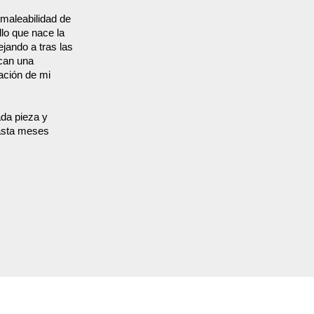
y maleabilidad de
lo que nace la
jando a tras las
ican una
ación de mi
ada pieza y
hasta meses