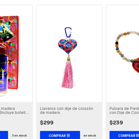
e madera
Llaveros con dije de corazón
Pulsera de Pied
(Incluye botella
de madera
con Dije de Cor
modelos)
$299
$239
3
en stock
en stock