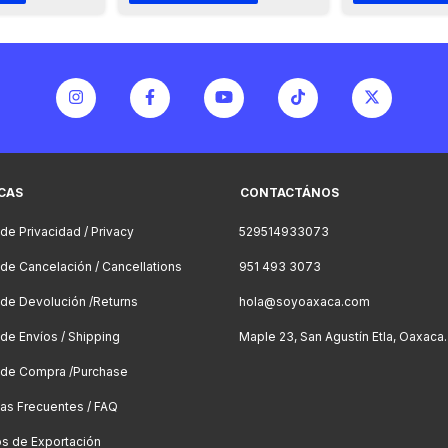
ICAS
CONTACTÁNOS
 de Privacidad / Privacy
529514933073
a de Cancelación / Cancellations
951 493 3073
a de Devolución /Returns
hola@soyoaxaca.com
 de Envíos / Shipping
Maple 23, San Agustín Etla, Oaxaca.
a de Compra /Purchase
as Frecuentes / FAQ
os de Exportación