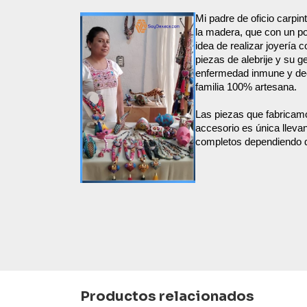
Mi padre de oficio carpin
la madera, que con un po
idea de realizar joyería 
piezas de alebrije y su 
enfermedad inmune y dec
familia 100% artesana.
Las piezas que fabricamo
accesorio es única llev
completos dependiendo d
Productos relacionados