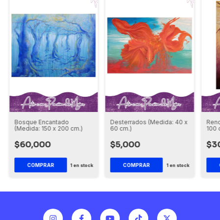
Bosque Encantado
Desterrados (Medida: 40 x
Reno
(Medida: 150 x 200 cm.)
60 cm.)
100 
$60,000
$5,000
$3
1
en stock
1
en stock