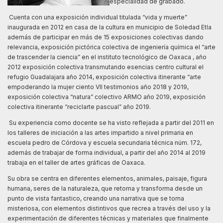
especialidad de grabado.
Cuenta con una exposición individual titulada “vida y muerte”
inaugurada en 2012 en casa de la cultura en municipio de Soledad Etla
además de participar en más de 15 exposiciones colectivas dando
relevancia, exposición pictórica colectiva de ingeniería química el “arte
de trascender la ciencia” en el instituto tecnológico de Oaxaca , año
2012 exposición colectiva transmutando esencias centro cultural el
refugio Guadalajara año 2014, exposición colectiva itinerante “arte
empoderando la mujer ciento VII testimonios año 2018 y 2019,
exposición colectiva “natura” colectivo ARMO año 2019, exposición
colectiva itinerante “reciclarte pascual” año 2019.
Su experiencia como docente se ha visto reflejada a partir del 2011 en
los talleres de iniciación a las artes impartido a nivel primaria en
escuela pedro de Córdova y escuela secundaria técnica núm. 172,
además de trabajar de forma individual, a partir del año 2014 al 2019
trabaja en el taller de artes gráficas de Oaxaca.
Su obra se centra en diferentes elementos, animales, paisaje, figura
humana, seres de la naturaleza, que retoma y transforma desde un
punto de vista fantastico, creando una narrativa que se torna
misteriosa, con elementos distintivos que recrea a través del uso y la
experimentación de diferentes técnicas y materiales que finalmente