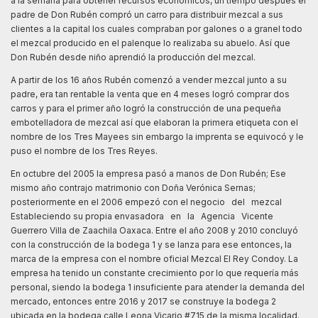
a la semana para obtener recursos económicos, un tiempo después el
padre de Don Rubén compró un carro para distribuir mezcal a sus
clientes a la capital los cuales compraban por galones o a granel todo
el mezcal producido en el palenque lo realizaba su abuelo. Así que
Don Rubén desde niño aprendió la producción del mezcal.
A partir de los 16 años Rubén comenzó a vender mezcal junto a su
padre, era tan rentable la venta que en 4 meses logró comprar dos
carros y para el primer año logró la construcción de una pequeña
embotelladora de mezcal así que elaboran la primera etiqueta con el
nombre de los Tres Mayees sin embargo la imprenta se equivocó y le
puso el nombre de los Tres Reyes.
En octubre del 2005 la empresa pasó a manos de Don Rubén; Ese
mismo año contrajo matrimonio con Doña Verónica Sernas;
posteriormente en el 2006 empezó con el negocio del mezcal
Estableciendo su propia envasadora en la Agencia Vicente
Guerrero Villa de Zaachila Oaxaca. Entre el año 2008 y 2010 concluyó
con la construcción de la bodega 1 y se lanza para ese entonces, la
marca de la empresa con el nombre oficial Mezcal El Rey Condoy. La
empresa ha tenido un constante crecimiento por lo que requería más
personal, siendo la bodega 1 insuficiente para atender la demanda del
mercado, entonces entre 2016 y 2017 se construye la bodega 2
ubicada en la bodega calle Leona Vicario #715 de la misma localidad.