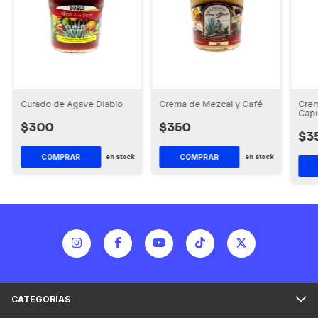
Curado de Agave Diablo
Crema de Mezcal y Café
Crem
Cap
$300
$350
$3
COMPRAR
en stock
en stock
CATEGORÍAS