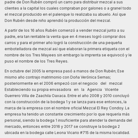
padre de Don Rubén compró un carro para distribuir mezcal a sus
clientes a la capital los cuales compraban por galones o a granel todo
el mezcal producido en el palenque lo realizaba su abuelo. Así que
Don Rubén desde niño aprendió la producción del mezcal.
A partir de los 16 años Rubén comenzó a vender mezcal junto a su
padre, era tan rentable la venta que en 4 meses logró comprar dos
carros y para el primer año logró la construcción de una pequeña
embotelladora de mezcal así que elaboran la primera etiqueta con el
nombre de los Tres Mayees sin embargo la imprenta se equivocó y le
puso el nombre de los Tres Reyes.
En octubre del 2005 la empresa pasó a manos de Don Rubén; Ese
mismo año contrajo matrimonio con Doña Verónica Sernas;
posteriormente en el 2006 empezó con el negocio del mezcal
Estableciendo su propia envasadora en la Agencia Vicente
Guerrero Villa de Zaachila Oaxaca. Entre el año 2008 y 2010 concluyó
con la construcción de la bodega 1 y se lanza para ese entonces, la
marca de la empresa con el nombre oficial Mezcal El Rey Condoy. La
empresa ha tenido un constante crecimiento por lo que requería más
personal, siendo la bodega 1 insuficiente para atender la demanda del
mercado, entonces entre 2016 y 2017 se construye la bodega 2
ubicada en la bodega calle Leona Vicario #715 de la misma localidad.