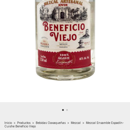
Inicio
>
Productos
>
Bebidas Oaxaqueñas
>
Mezcal
>
Mezcal Ensamble Espadín-
Cuishe Beneficio Viejo