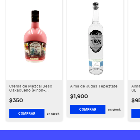
Alma de Judas Tepeztate
Crema de Mezcal Beso
Alma
Oaxaqueño (Piñón-
GL
Avellana-3 Leches)
$1,900
$350
$9
COMPRAR
en stock
COMPRAR
en stock