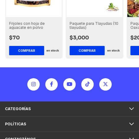
Frijoles con hoja de
Paquete para Tlayudas (10
Paqu
aguacate en polvo
tlayudas)
Oaxa
pers
$70
$3,000
$2
COMPRAR
en stock
en stock
CATEGORÍAS
POLÍTICAS