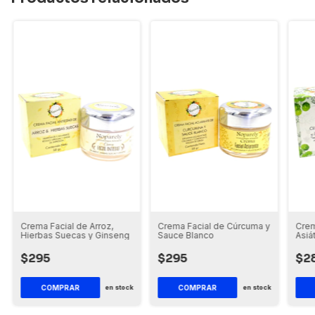
Crema Facial de Arroz,
Crema Facial de Cúrcuma y
Crem
Hierbas Suecas y Ginseng
Sauce Blanco
Asiá
$295
$295
$2
COMPRAR
COMPRAR
en stock
en stock