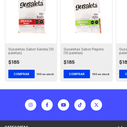
Gusaletas Sabor Sandia (10
Gusaletas Sabor Pepino
Gusa
paletas)
(10 paletas)
pale
$185
$185
$1
100
en stock
100
en stock