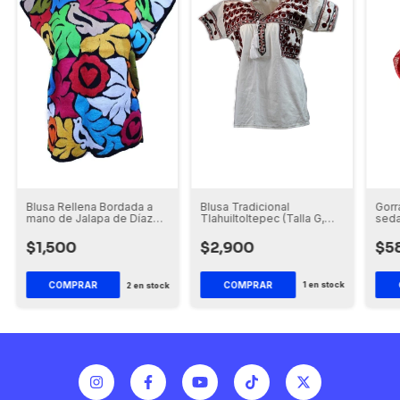
Blusa Tradicional
Gorr
Blusa Rellena Bordada a
Tlahuiltoltepec (Talla G,
seda
mano de Jalapa de Díaz
Manga Corta)
Ixca
(Sobre pedido Tiempo 25
días)
$2,900
$5
$1,500
COMPRAR
1
en stock
2
en stock