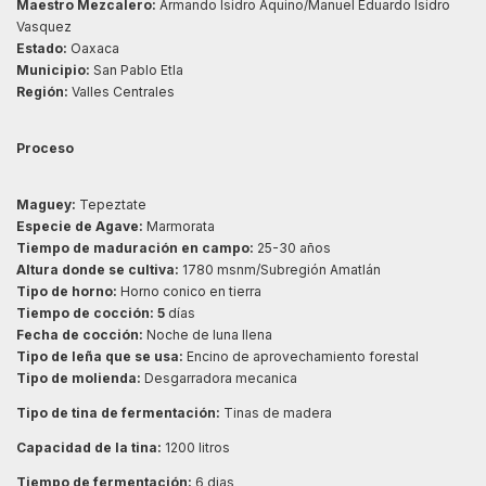
Maestro Mezcalero:
Armando Isidro Aquino/Manuel Eduardo Isidro
Vasquez
Estado:
Oaxaca
Municipio:
San Pablo Etla
Región:
Valles Centrales
Proceso
Maguey:
Tepeztate
Especie de Agave:
Marmorata
Tiempo de maduración en campo:
25-30 años
Altura donde se cultiva:
1780 msnm/Subregión Amatlán
Tipo de horno:
Horno conico en tierra
Tiempo de cocción: 5
días
Fecha de cocción:
Noche de luna llena
Tipo de leña que se usa:
Encino de aprovechamiento forestal
Tipo de molienda:
Desgarradora mecanica
Tipo de tina de fermentación:
Tinas de madera
Capacidad de la tina:
1200 litros
Tiempo de fermentación:
6 dias