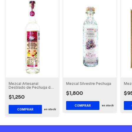
Mezcal Silvestre Pechuga
Mezc
Mezcal Artesanal
Destilado de Pechuga de
Guajolote y Frutas -
$1,800
$9
Saberes
$1,250
en stock
en stock