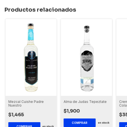
Productos relacionados
Alma de Judas Tepeztate
Crem
Mezcal Cuishe Padre
Col
Nuestro
$1,900
$3
$1,465
COMPRAR
en stock
en stock