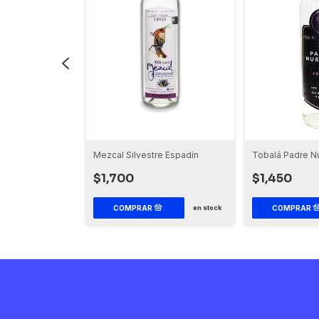
Mezcal Silvestre Espadín
Padre Nuestro
Tobalá Padre N
$1,700
$1,450
en stock
en stock