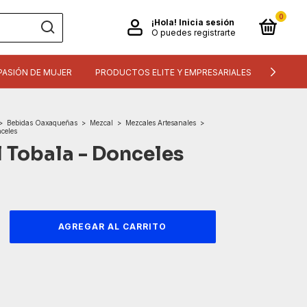
0
¡Hola!
Inicia sesión
O puedes registrarte
PASIÓN DE MUJER
PRODUCTOS ELITE Y EMPRESARIALES
INFORM
>
Bebidas Oaxaqueñas
>
Mezcal
>
Mezcales Artesanales
>
celes
 Tobala - Donceles