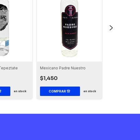
Tepeztate
Mexicano Padre Nuestro
Mezcal Espadín 
Pechuga Premi
$1,450
$1,600
en stock
en stock