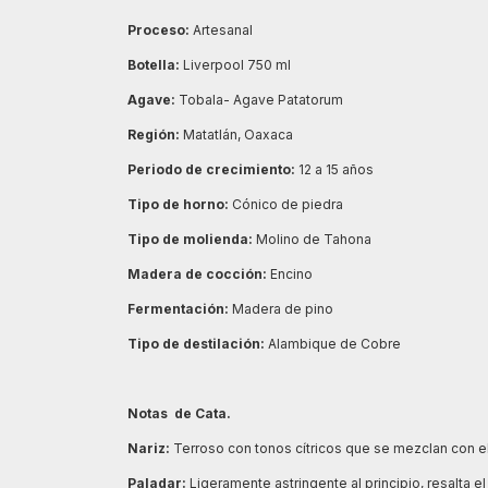
Proceso:
Artesanal
Botella:
Liverpool 750 ml
Agave:
Tobala- Agave Patatorum
Región:
Matatlán, Oaxaca
Periodo de crecimiento
:
12 a 15 años
Tipo de horno:
Cónico de piedra
Tipo de molienda:
Molino de Tahona
Madera de cocción:
Encino
Fermentación:
Madera de pino
Tipo de destilación:
Alambique de Cobre
Notas de Cata.
Nariz:
Terroso con tonos cítricos que se mezclan con 
Paladar:
Ligeramente astringente al principio, resalta el