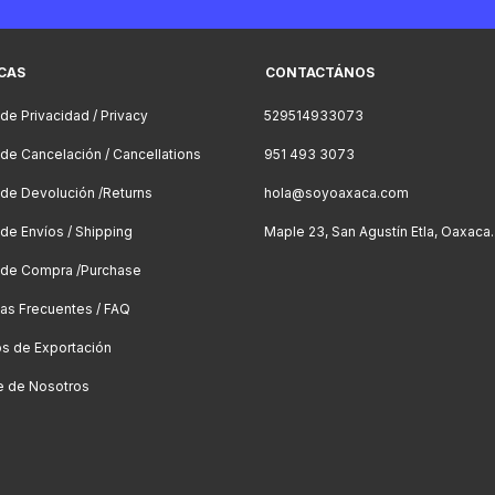
ICAS
CONTACTÁNOS
 de Privacidad / Privacy
529514933073
a de Cancelación / Cancellations
951 493 3073
a de Devolución /Returns
hola@soyoaxaca.com
 de Envíos / Shipping
Maple 23, San Agustín Etla, Oaxaca.
a de Compra /Purchase
as Frecuentes / FAQ
os de Exportación
e de Nosotros