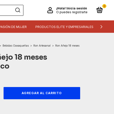
0
¡Hola!
Inicia sesión
O puedes registrarte
PASIÓN DE MUJER
PRODUCTOS ELITE Y EMPRESARIALES
INFORM
>
Bebidas Oaxaqueñas
>
Ron Artesanal
>
Ron Añejo 18 meses
ejo 18 meses
ico