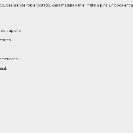
co, desprende roble tostado, caña madura y miel, frutal a piña. En boca entr
 de trapiche.
estres.
 americano.
ial.