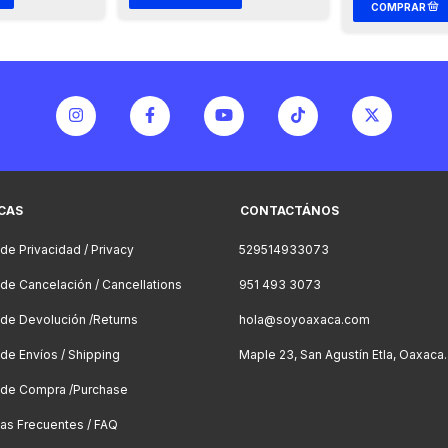
ICAS
CONTACTÁNOS
 de Privacidad / Privacy
529514933073
a de Cancelación / Cancellations
951 493 3073
a de Devolución /Returns
hola@soyoaxaca.com
 de Envíos / Shipping
Maple 23, San Agustín Etla, Oaxaca.
a de Compra /Purchase
as Frecuentes / FAQ