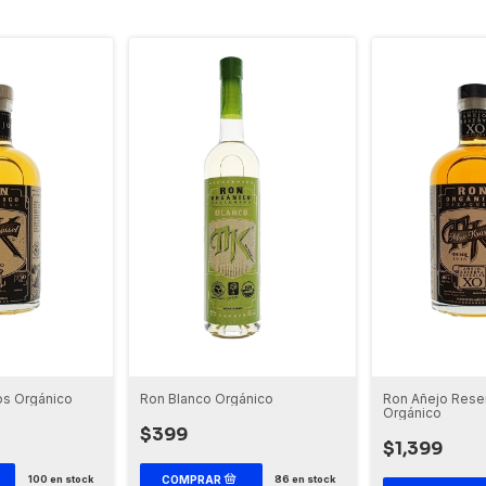
Ron Añejo Rese
os Orgánico
Ron Blanco Orgánico
Orgánico
$399
$1,399
100
en stock
86
en stock