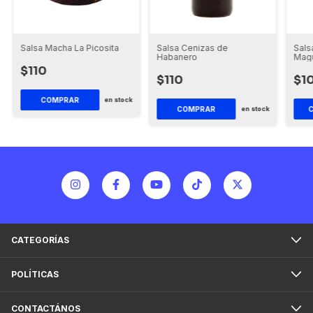
Sals
Salsa Macha La Picosita
Salsa Cenizas de
Magu
Habanero
$110
$1
$110
en stock
en stock
CATEGORÍAS
POLÍTICAS
CONTACTÁNOS