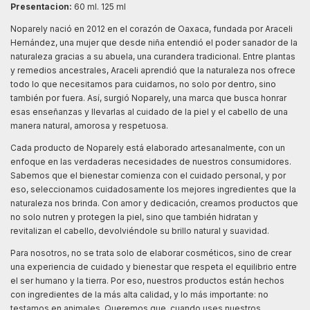
Presentacion:
60 ml. 125 ml
Noparely nació en 2012 en el corazón de Oaxaca, fundada por Araceli
Hernández, una mujer que desde niña entendió el poder sanador de la
naturaleza gracias a su abuela, una curandera tradicional. Entre plantas
y remedios ancestrales, Araceli aprendió que la naturaleza nos ofrece
todo lo que necesitamos para cuidarnos, no solo por dentro, sino
también por fuera. Así, surgió Noparely, una marca que busca honrar
esas enseñanzas y llevarlas al cuidado de la piel y el cabello de una
manera natural, amorosa y respetuosa.
Cada producto de Noparely está elaborado artesanalmente, con un
enfoque en las verdaderas necesidades de nuestros consumidores.
Sabemos que el bienestar comienza con el cuidado personal, y por
eso, seleccionamos cuidadosamente los mejores ingredientes que la
naturaleza nos brinda. Con amor y dedicación, creamos productos que
no solo nutren y protegen la piel, sino que también hidratan y
revitalizan el cabello, devolviéndole su brillo natural y suavidad.
Para nosotros, no se trata solo de elaborar cosméticos, sino de crear
una experiencia de cuidado y bienestar que respeta el equilibrio entre
el ser humano y la tierra. Por eso, nuestros productos están hechos
con ingredientes de la más alta calidad, y lo más importante: no
testamos en animales. Queremos que, cuando uses nuestros