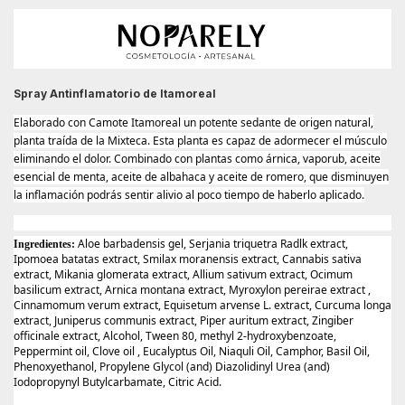
Spray Antinflamatorio de Itamoreal
Elaborado con Camote Itamoreal un potente sedante de origen natural,
planta traída de la Mixteca. Esta planta es capaz de adormecer el músculo
eliminando el dolor. Combinado con plantas como árnica, vaporub, aceite
esencial de menta, aceite de albahaca y aceite de romero, que disminuyen
la inflamación podrás sentir alivio al poco tiempo de haberlo aplicado.
Aloe barbadensis gel, Serjania triquetra Radlk extract,
Ingredientes:
Ipomoea batatas extract, Smilax moranensis extract, Cannabis sativa
extract, Mikania glomerata extract, Allium sativum extract, Ocimum
basilicum extract, Arnica montana extract, Myroxylon pereirae extract ,
Cinnamomum verum extract, Equisetum arvense L. extract, Curcuma longa
extract, Juniperus communis extract, Piper auritum extract, Zingiber
officinale extract, Alcohol, Tween 80, methyl 2-hydroxybenzoate,
Peppermint oil, Clove oil , Eucalyptus Oil, Niaquli Oil, Camphor, Basil Oil,
Phenoxyethanol, Propylene Glycol (and) Diazolidinyl Urea (and)
Iodopropynyl Butylcarbamate, Citric Acid.