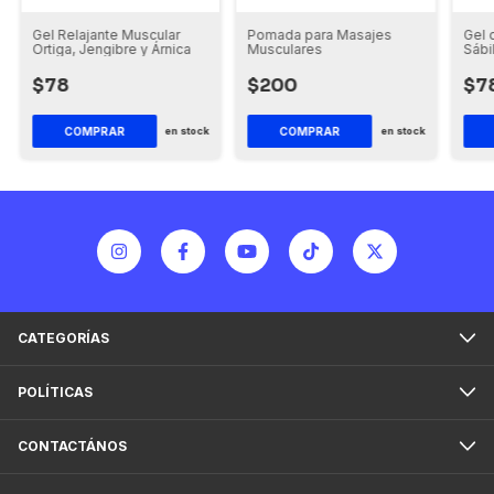
Gel Relajante Muscular
Pomada para Masajes
Gel 
Ortiga, Jengibre y Árnica
Musculares
Sábi
$78
$200
$7
COMPRAR
COMPRAR
en stock
en stock
CATEGORÍAS
POLÍTICAS
CONTACTÁNOS