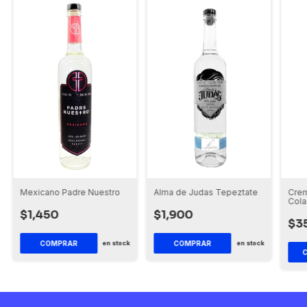
Alma de Judas Tepeztate
Crem
Mexicano Padre Nuestro
Col
$1,900
$1,450
$3
COMPRAR
en stock
en stock