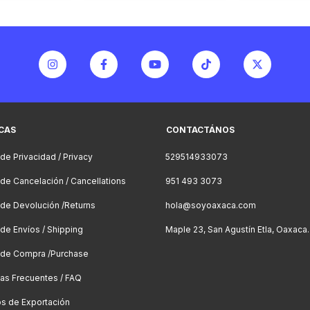
ICAS
CONTACTÁNOS
 de Privacidad / Privacy
529514933073
a de Cancelación / Cancellations
951 493 3073
a de Devolución /Returns
hola@soyoaxaca.com
 de Envíos / Shipping
Maple 23, San Agustín Etla, Oaxaca.
a de Compra /Purchase
as Frecuentes / FAQ
os de Exportación