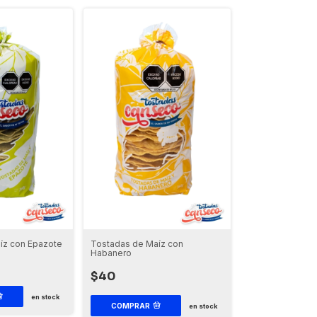
íz con Epazote
Tostadas de Maíz con
Habanero
$40
en stock
COMPRAR
en stock