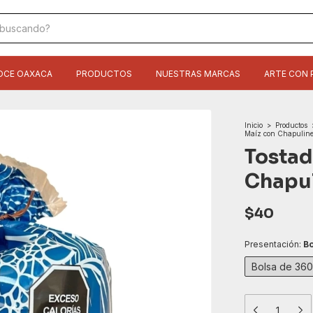
OCE OAXACA
PRODUCTOS
NUESTRAS MARCAS
ARTE CON 
Inicio
>
Productos
Maíz con Chapulin
Tostad
Chapu
$40
Presentación:
Bo
Bolsa de 360