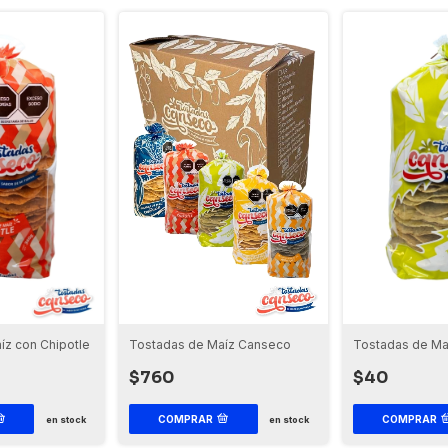
íz con Chipotle
Tostadas de Maíz Canseco
Tostadas de Ma
$760
$40
COMPRAR
COMPRAR
en stock
en stock