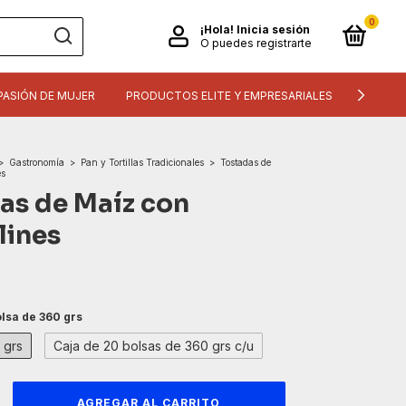
0
¡Hola!
Inicia sesión
O puedes registrarte
PASIÓN DE MUJER
PRODUCTOS ELITE Y EMPRESARIALES
INFORM
>
Gastronomía
>
Pan y Tortillas Tradicionales
>
Tostadas de
es
as de Maíz con
lines
lsa de 360 grs
 grs
Caja de 20 bolsas de 360 grs c/u