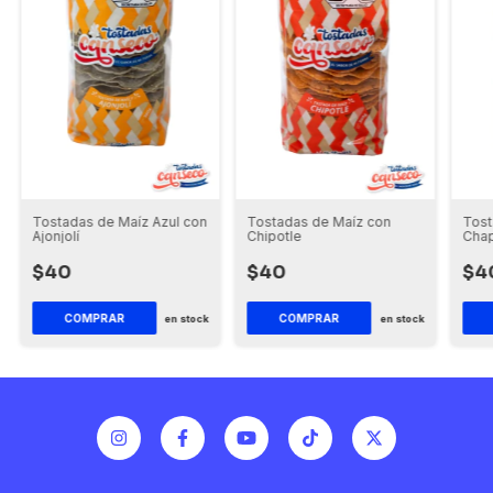
Tostadas de Maíz Azul con
Tostadas de Maíz con
Tost
Ajonjolí
Chipotle
Chap
$40
$40
$4
COMPRAR
COMPRAR
en stock
en stock