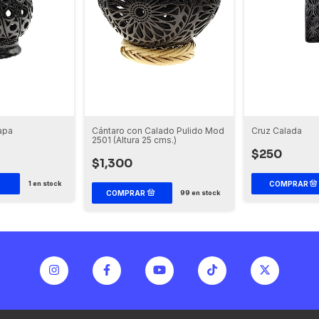
apa
Cántaro con Calado Pulido Mod
Cruz Calada
2501 (Altura 25 cms.)
$250
$1,300
1
en stock
99
en stock