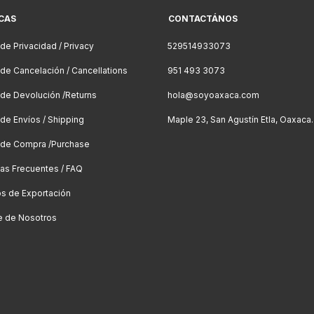
ICAS
CONTACTÁNOS
 de Privacidad / Privacy
529514933073
a de Cancelación / Cancellations
951 493 3073
a de Devolución /Returns
hola@soyoaxaca.com
 de Envíos / Shipping
Maple 23, San Agustín Etla, Oaxaca.
a de Compra /Purchase
as Frecuentes / FAQ
os de Exportación
e de Nosotros