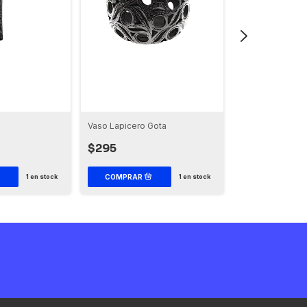
Vaso Lapicero Gota
Cántaro con Cal
2343 (Altura 21 
$295
$1,100
1
en stock
1
en stock