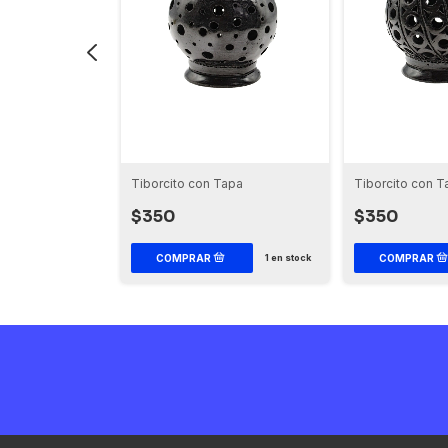
Tapa
Tiborcito con Tapa
Tiborcito con T
$350
$350
1
en stock
1
en stock