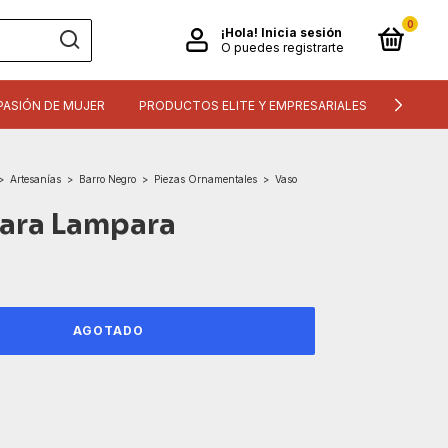
0
¡Hola!
Inicia sesión
O puedes registrarte
PASIÓN DE MUJER
PRODUCTOS ELITE Y EMPRESARIALES
INFORM
>
Artesanías
>
Barro Negro
>
Piezas Ornamentales
>
Vaso
ara Lampara