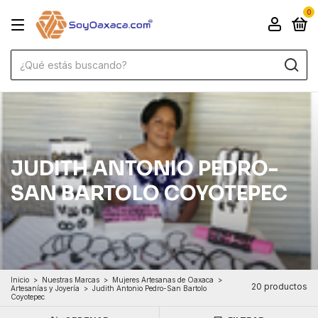
0
JUDITH ANTONIO PEDRO-
SAN BARTOLO COYOTEPEC
Inicio
>
Nuestras Marcas
>
Mujeres Artesanas de Oaxaca
>
20 productos
Artesanías y Joyería
>
Judith Antonio Pedro-San Bartolo
Coyotepec