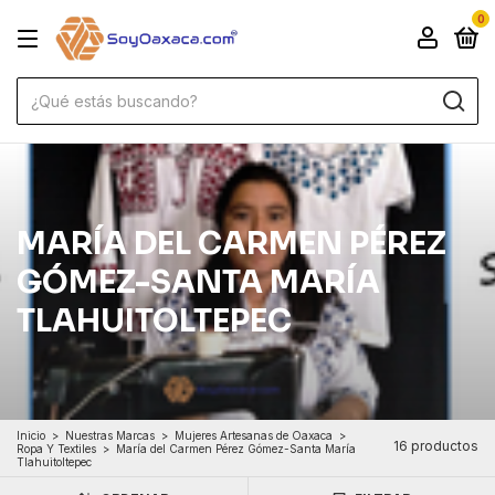
0
MARÍA DEL CARMEN PÉREZ
GÓMEZ-SANTA MARÍA
TLAHUITOLTEPEC
Inicio
>
Nuestras Marcas
>
Mujeres Artesanas de Oaxaca
>
16 productos
Ropa Y Textiles
>
María del Carmen Pérez Gómez-Santa María
Tlahuitoltepec