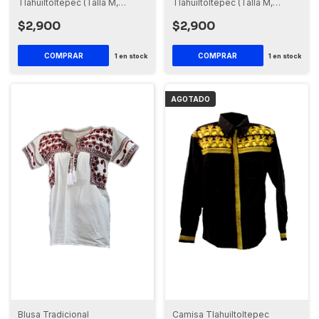
Tlahuiltoltepec (Talla M,
Tlahuiltoltepec (Talla M,
Manga Corta)
Manga Larga)
$2,900
$2,900
1
en stock
1
en stock
AGOTADO
Blusa Tradicional
Camisa Tlahuiltoltepec