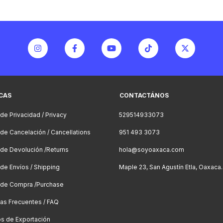
ICAS
CONTACTÁNOS
 de Privacidad / Privacy
529514933073
a de Cancelación / Cancellations
951 493 3073
a de Devolución /Returns
hola@soyoaxaca.com
 de Envíos / Shipping
Maple 23, San Agustín Etla, Oaxaca.
a de Compra /Purchase
as Frecuentes / FAQ
os de Exportación