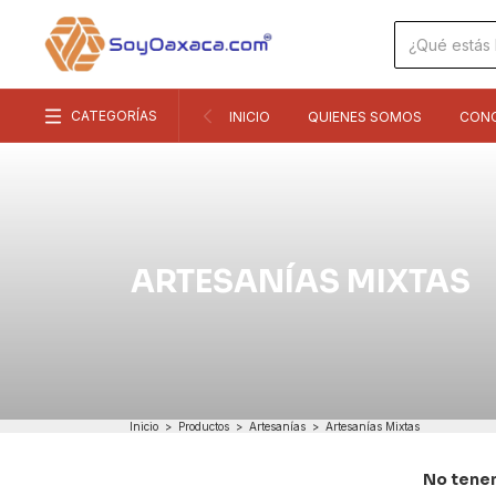
CATEGORÍAS
INICIO
QUIENES SOMOS
CON
ARTESANÍAS MIXTAS
Inicio
>
Productos
>
Artesanías
>
Artesanías Mixtas
No tenem