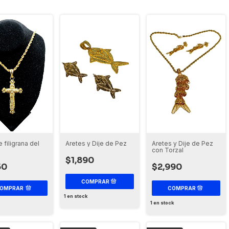
 filigrana del
Aretes y Dije de Pez
Aretes y Dije de Pez
con Torzal
$1,890
50
$2,990
OMPRAR
1
en stock
1
en stock