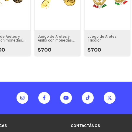
de Aretes y
Juego de Aretes y
Juego de Aretes
 con monedas
Anillo con monedas
Tricolor
centavos 80´s
de un peso 80´s
00
$700
$700
ICAS
CONTACTÁNOS