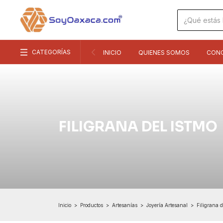
CATEGORÍAS
INICIO
QUIENES SOMOS
CON
FILIGRANA DEL ISTMO
Inicio
>
Productos
>
Artesanías
>
Joyería Artesanal
>
Filigrana d