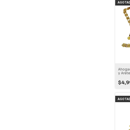
AGOTA
Ahogad
y Aret
$4,9
AGOTA