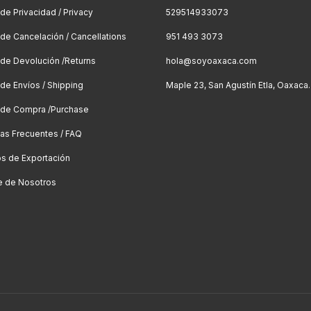
 de Privacidad / Privacy
529514933073
a de Cancelación / Cancellations
951 493 3073
a de Devolución /Returns
hola@soyoaxaca.com
 de Envíos / Shipping
Maple 23, San Agustín Etla, Oaxaca.
a de Compra /Purchase
as Frecuentes / FAQ
os de Exportación
e de Nosotros