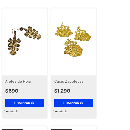
Aretes de Hoja
Caras Zapotecas
$690
$1,290
1
en stock
1
en stock