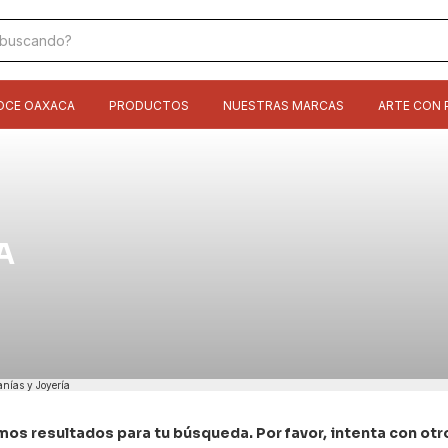
OCE OAXACA
PRODUCTOS
NUESTRAS MARCAS
ARTE CON 
A
anías y Joyería
os resultados para tu búsqueda. Por favor, intenta con otros