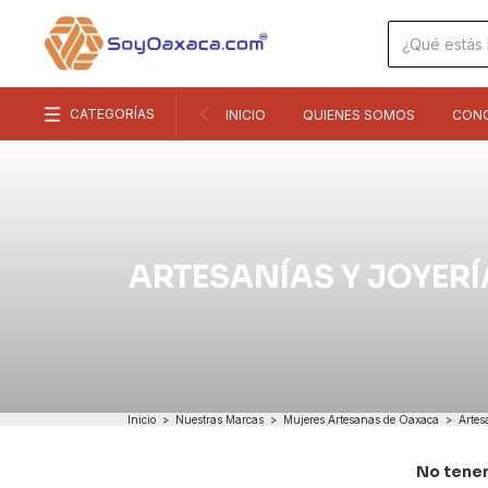
CATEGORÍAS
INICIO
QUIENES SOMOS
CON
ARTESANÍAS Y JOYERÍ
Inicio
>
Nuestras Marcas
>
Mujeres Artesanas de Oaxaca
>
Artes
No tenem