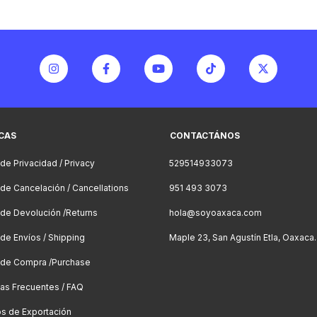
ICAS
CONTACTÁNOS
 de Privacidad / Privacy
529514933073
a de Cancelación / Cancellations
951 493 3073
a de Devolución /Returns
hola@soyoaxaca.com
 de Envíos / Shipping
Maple 23, San Agustín Etla, Oaxaca.
a de Compra /Purchase
as Frecuentes / FAQ
os de Exportación