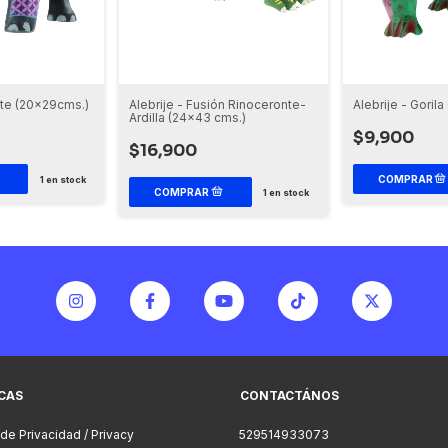
ante (20x29cms.)
Alebrije - Fusión Rinoceronte-
Alebrije - Gorila
Ardilla (24x43 cms.)
$9,900
$16,900
1
en stock
1
en stock
ICAS
CONTACTÁNOS
 de Privacidad / Privacy
529514933073