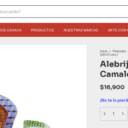
OCE OAXACA
PRODUCTOS
NUESTRAS MARCAS
ARTE CON 
Inicio
>
Productos
(28x21 cms.)
Alebri
Camale
$16,900
¡No te lo pier