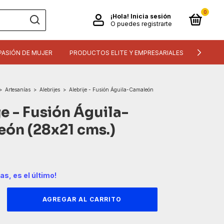
0
¡Hola!
Inicia sesión
O puedes registrarte
PASIÓN DE MUJER
PRODUCTOS ELITE Y EMPRESARIALES
INFORM
>
Artesanías
>
Alebrijes
>
Alebrije - Fusión Águila-Camaleón
je - Fusión Águila-
ón (28x21 cms.)
das, es el último!