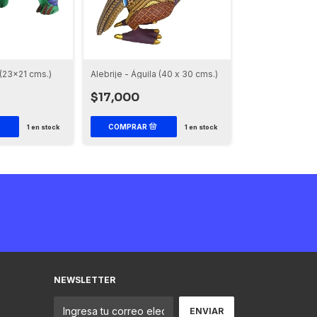
 (23x21 cms.)
Alebrije - Águila (40 x 30 cms.)
Alebrije - Chivo
$17,000
$10,600
1
en stock
1
en stock
NEWSLETTER