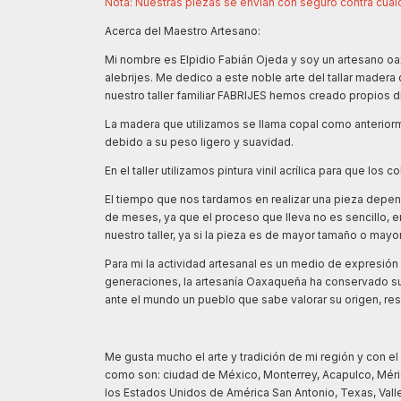
Nota: Nuestras piezas se envián con seguro contra cualq
Acerca del Maestro Artesano:
Mi nombre es Elpidio Fabián Ojeda y soy un artesano oa
alebrijes. Me dedico a este noble arte del tallar madera
nuestro taller familiar FABRIJES hemos creado propios dise
La madera que utilizamos se llama copal como anteriorm
debido a su peso ligero y suavidad.
En el taller utilizamos pintura vinil acrílica para que los
El tiempo que nos tardamos en realizar una pieza depen
de meses, ya que el proceso que lleva no es sencillo, en
nuestro taller, ya si la pieza es de mayor tamaño o may
Para mi l
a actividad artesanal es un medio de expresión 
generaciones, la artesanía Oaxaqueña ha conservado su e
ante el mundo un pueblo que sabe valorar su origen, res
Me gusta mucho el arte y tradición de mi región y con 
como son: ciudad de México, Monterrey, Acapulco, Mérida
los Estados Unidos de América San Antonio, Texas, Valley 