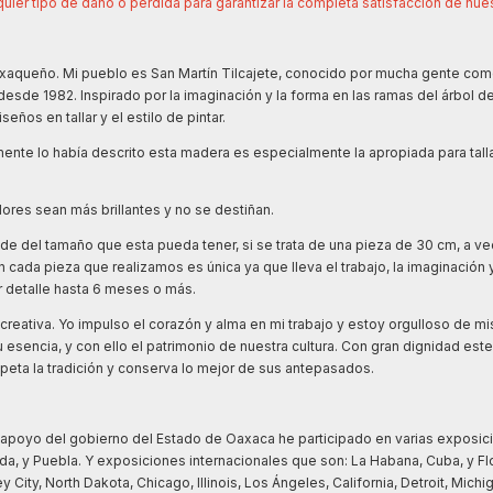
uier tipo de daño o perdida para garantizar la completa satisfacción de nues
xaqueño. Mi pueblo es San Martín Tilcajete, conocido por mucha gente como 
 desde 1982. Inspirado por la imaginación y la forma en las ramas del árbol d
ños en tallar y el estilo de pintar.
ente lo había descrito esta madera es especialmente la apropiada para tall
 colores sean más brillantes y no se destiñan.
de del tamaño que esta pueda tener, si se trata de una pieza de 30 cm, a ve
 cada pieza que realizamos es única ya que lleva el trabajo, la imaginación y
or detalle hasta 6 meses o más.
creativa. Yo impulso el corazón y alma en mi trabajo y estoy orgulloso de mi
sencia, y con ello el patrimonio de nuestra cultura. Con gran dignidad este
peta la tradición y conserva lo mejor de sus antepasados.
el apoyo del gobierno del Estado de Oaxaca he participado en varias exposic
, y Puebla. Y exposiciones internacionales que son: La Habana, Cuba, y Flore
City, North Dakota, Chicago, Illinois, Los Ángeles, California, Detroit, Michig