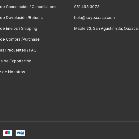
a de Cancelación / Cancellations
951 493 3073
a de Devolución /Returns
hola@soyoaxaca.com
 de Envíos / Shipping
Maple 23, San Agustín Etla, Oaxaca.
a de Compra /Purchase
as Frecuentes / FAQ
os de Exportación
e de Nosotros