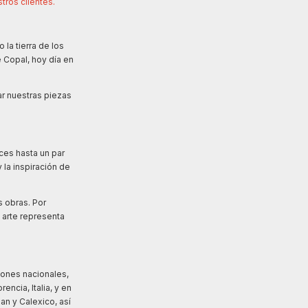
tros clientes.
la tierra de los
e Copal, hoy día en
ar nuestras piezas
ces hasta un par
 la inspiración de
s obras. Por
 arte representa
iones nacionales,
ncia, Italia, y en
an y Calexico, así