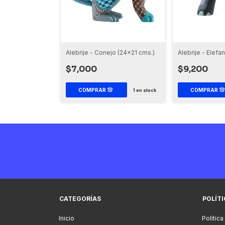
 Hormiguero
Alebrije - Conejo (24x21 cms.)
Alebrije - Elef
$7,000
$9,200
1
en stock
CATEGORÍAS
POLÍT
Inicio
Política