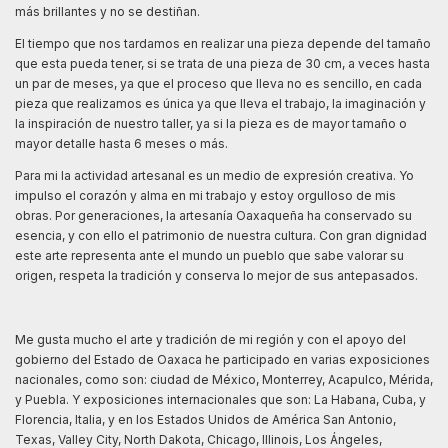
más brillantes y no se destiñan.
El tiempo que nos tardamos en realizar una pieza depende del tamaño
que esta pueda tener, si se trata de una pieza de 30 cm, a veces hasta
un par de meses, ya que el proceso que lleva no es sencillo, en cada
pieza que realizamos es única ya que lleva el trabajo, la imaginación y
la inspiración de nuestro taller, ya si la pieza es de mayor tamaño o
mayor detalle hasta 6 meses o más.
Para mi l
a actividad artesanal es un medio de expresión creativa. Yo
impulso el corazón y alma en mi trabajo y estoy orgulloso de mis
obras. Por generaciones, la artesanía Oaxaqueña ha conservado su
esencia, y con ello el patrimonio de nuestra cultura. Con gran dignidad
este arte representa ante el mundo un pueblo que sabe valorar su
origen, respeta la tradición y conserva lo mejor de sus antepasados.
Me gusta mucho el arte y tradición de mi región y con el apoyo del
gobierno del Estado de Oaxaca he participado en varias exposiciones
nacionales, como son: ciudad de México, Monterrey, Acapulco, Mérida,
y Puebla. Y exposiciones internacionales que son: La Habana, Cuba, y
Florencia, Italia, y en los Estados Unidos de América San Antonio,
Texas, Valley City, North Dakota, Chicago, Illinois, Los Ángeles,