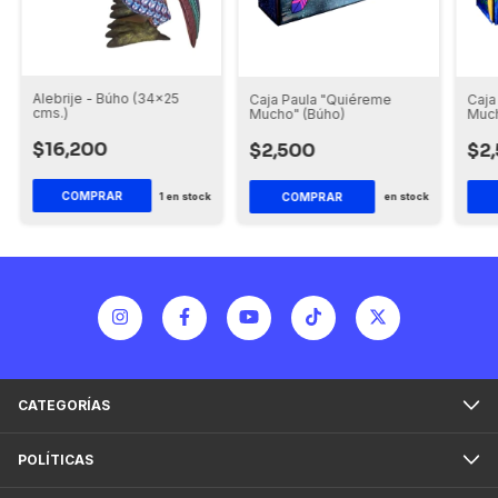
Alebrije - Búho (34x25
Caja Paula "Quiéreme
Caja
cms.)
Mucho" (Búho)
Much
$16,200
$2,500
$2
COMPRAR
1
en stock
en stock
CATEGORÍAS
POLÍTICAS