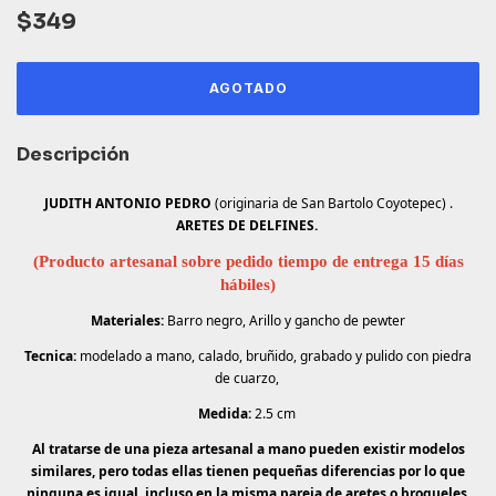
$349
Descripción
JUDITH ANTONIO PEDRO
(originaria de San Bartolo Coyotepec) .
ARETES DE DELFINES.
(Producto artesanal sobre pedido tiempo de entrega 15 días
hábiles)
Materiales:
Barro negro, Arillo y gancho de pewter
Tecnica:
modelado a mano, calado, bruñido, grabado y pulido con piedra
de cuarzo,
Medida:
2.5 cm
Al tratarse de una pieza artesanal a mano pueden existir modelos
similares, pero todas ellas tienen pequeñas diferencias por lo que
ninguna es igual, incluso en la misma pareja de aretes o broqueles.