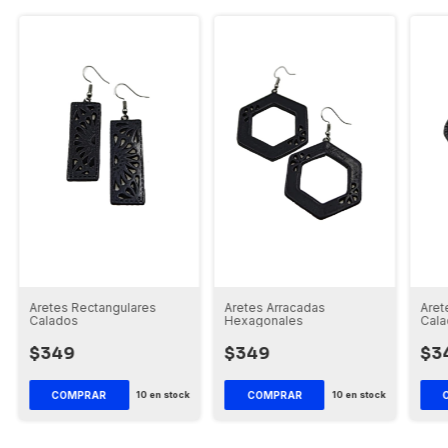
Aretes Rectangulares
Aretes Arracadas
Aret
Calados
Hexagonales
Cal
$349
$349
$3
10
en stock
10
en stock