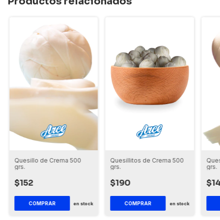
Productos relacionados
Quesillo de Crema 500
Quesillitos de Crema 500
Ques
grs.
grs.
grs.
$152
$190
$1
en stock
en stock