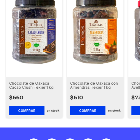
Chocolate de Oaxaca
Chocolate de Oaxaca con
Choc
Cacao Crush Texier 1 kg
Almendras Texier 1 kg
Avel
$660
$610
$7
COMPRAR
COMPRAR
en stock
en stock