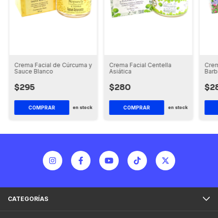
Crema Facial de Cúrcuma y
Crema Facial Centella
Crem
Sauce Blanco
Asiática
Bar
$295
$280
$2
COMPRAR
COMPRAR
en stock
en stock
CATEGORÍAS