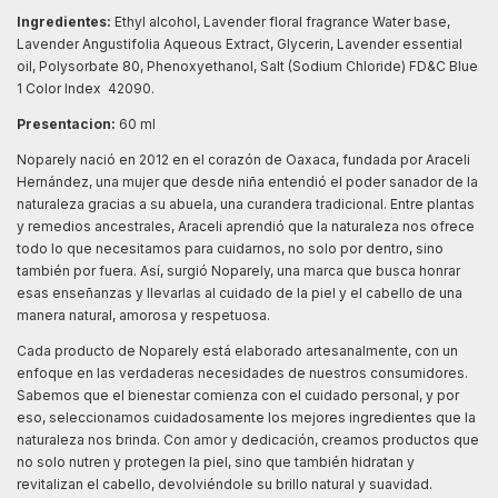
Ingredientes:
Ethyl alcohol, Lavender floral fragrance Water base,
Lavender Angustifolia Aqueous Extract, Glycerin, Lavender essential
oil, Polysorbate 80, Phenoxyethanol, Salt (Sodium Chloride) FD&C Blue
1 Color Index 42090.
Presentacion:
60 ml
Noparely nació en 2012 en el corazón de Oaxaca, fundada por Araceli
Hernández, una mujer que desde niña entendió el poder sanador de la
naturaleza gracias a su abuela, una curandera tradicional. Entre plantas
y remedios ancestrales, Araceli aprendió que la naturaleza nos ofrece
todo lo que necesitamos para cuidarnos, no solo por dentro, sino
también por fuera. Así, surgió Noparely, una marca que busca honrar
esas enseñanzas y llevarlas al cuidado de la piel y el cabello de una
manera natural, amorosa y respetuosa.
Cada producto de Noparely está elaborado artesanalmente, con un
enfoque en las verdaderas necesidades de nuestros consumidores.
Sabemos que el bienestar comienza con el cuidado personal, y por
eso, seleccionamos cuidadosamente los mejores ingredientes que la
naturaleza nos brinda. Con amor y dedicación, creamos productos que
no solo nutren y protegen la piel, sino que también hidratan y
revitalizan el cabello, devolviéndole su brillo natural y suavidad.