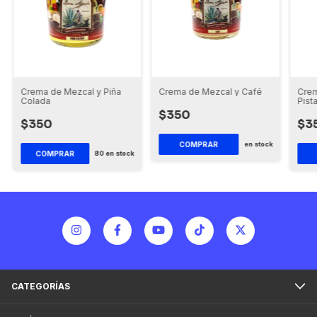
Crema de Mezcal y Piña
Crema de Mezcal y Café
Crem
Colada
Pist
$350
$350
$3
COMPRAR
en stock
COMPRAR
80
en stock
CATEGORÍAS