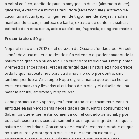
alcohol cetílico, aceite de prunus amygdalus dulcis (almendra dulce),
glicerina, extracto de mimosa tenuiflora (tepezcohuite), extracto de
cucumus sativus (pepino), germen de trigo, miel de abejas, lanolina,
manteca de cacao, manteca de karité, extracto de centella asiática,
extracto de hierba santa, ácido ascórbico, fragancia, colágeno marino.
Presentacion:
50 grs.
Noparely nació en 2012 en el corazón de Oaxaca, fundada por Araceli
Hernández, una mujer que desde niña entendió el poder sanador de la
naturaleza gracias a su abuela, una curandera tradicional. Entre plantas
y remedios ancestrales, Araceli aprendió que la naturaleza nos ofrece
todo lo que necesitamos para cuidarnos, no solo por dentro, sino
también por fuera. Así, surgió Noparely, una marca que busca honrar
esas enseñanzas y llevarlas al cuidado de la piel y el cabello de una
manera natural, amorosa y respetuosa.
Cada producto de Noparely está elaborado artesanalmente, con un
enfoque en las verdaderas necesidades de nuestros consumidores.
Sabemos que el bienestar comienza con el cuidado personal, y por
eso, seleccionamos cuidadosamente los mejores ingredientes que la
naturaleza nos brinda. Con amor y dedicación, creamos productos que
no solo nutren y protegen la piel, sino que también hidratan y