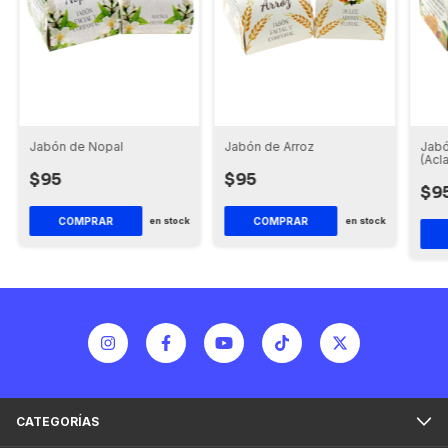
Jabón de Nopal
Jabón de Arroz
Jabó
(Acl
$95
$95
$9
COMPRAR
COMPRAR
en stock
en stock
CATEGORÍAS