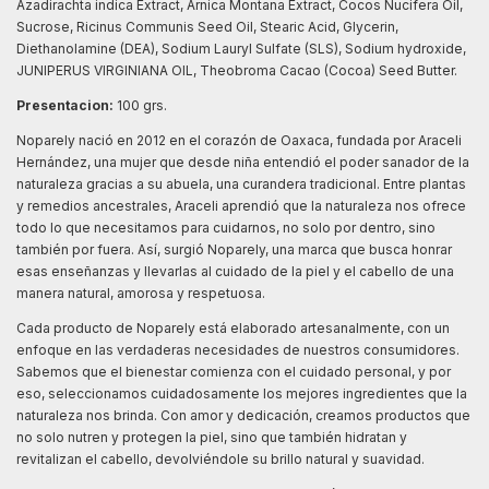
Azadirachta indica Extract, Arnica Montana Extract, Cocos Nucifera Oil,
Sucrose, Ricinus Communis Seed Oil, Stearic Acid, Glycerin,
Diethanolamine (DEA), Sodium Lauryl Sulfate (SLS), Sodium hydroxide,
JUNIPERUS VIRGINIANA OIL, Theobroma Cacao (Cocoa) Seed Butter.
Presentacion:
100 grs.
Noparely nació en 2012 en el corazón de Oaxaca, fundada por Araceli
Hernández, una mujer que desde niña entendió el poder sanador de la
naturaleza gracias a su abuela, una curandera tradicional. Entre plantas
y remedios ancestrales, Araceli aprendió que la naturaleza nos ofrece
todo lo que necesitamos para cuidarnos, no solo por dentro, sino
también por fuera. Así, surgió Noparely, una marca que busca honrar
esas enseñanzas y llevarlas al cuidado de la piel y el cabello de una
manera natural, amorosa y respetuosa.
Cada producto de Noparely está elaborado artesanalmente, con un
enfoque en las verdaderas necesidades de nuestros consumidores.
Sabemos que el bienestar comienza con el cuidado personal, y por
eso, seleccionamos cuidadosamente los mejores ingredientes que la
naturaleza nos brinda. Con amor y dedicación, creamos productos que
no solo nutren y protegen la piel, sino que también hidratan y
revitalizan el cabello, devolviéndole su brillo natural y suavidad.