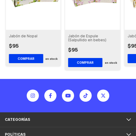
Jabón de Nopal
Jabón de Espule
Jabó
(Salpullido en bebes)
$95
$9
$95
COMPRAR
en stock
COMPRAR
en stock
CATEGORÍAS
POLÍTICAS