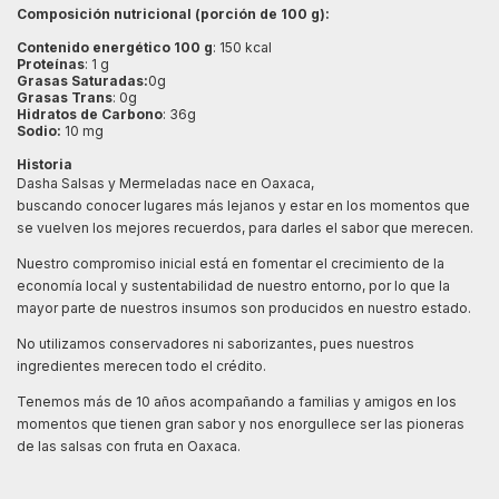
Composición nutricional (porción de 100 g):
Contenido energético 100 g
: 150 kcal
Proteínas
: 1 g
Grasas Saturadas:
0g
Grasas Trans
: 0g
Hidratos de Carbono
: 36g
Sodio:
10 mg
Historia
Dasha Salsas y Mermeladas nace en Oaxaca,
buscando conocer lugares más lejanos y estar en los momentos que
se vuelven los mejores recuerdos, para darles el sabor que merecen.
Nuestro compromiso inicial está en fomentar el crecimiento de la
economía local y sustentabilidad de nuestro entorno, por lo que la
mayor parte de nuestros insumos son producidos en nuestro estado.
No utilizamos conservadores ni saborizantes, pues nuestros
ingredientes merecen todo el crédito.
Tenemos más de 10 años acompañando a familias y amigos en los
momentos que tienen gran sabor y nos enorgullece ser las pioneras
de las salsas con fruta en Oaxaca.