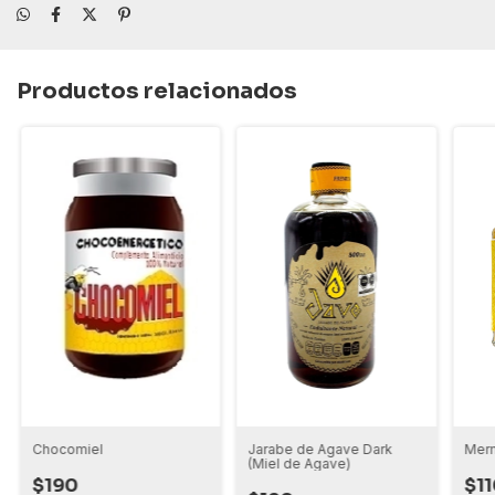
Productos relacionados
Chocomiel
Jarabe de Agave Dark
Merm
(Miel de Agave)
$190
$11