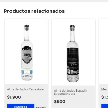
Productos relacionados
Alma de Judas Tepeztate
Mezc
Alma de Judas Espadín
Etiqueta Negra
$1,900
$1
$600
COMPRAR
en stock