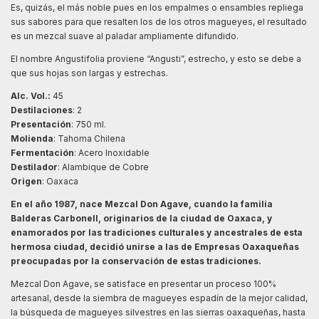
Es, quizás, el más noble pues en los empalmes o ensambles repliega
sus sabores para que resalten los de los otros magueyes, el resultado
es un
mezcal
suave al paladar ampliamente difundido.
El nombre Angustifolia proviene “Angusti”, estrecho, y esto se debe a
que sus hojas son largas y estrechas.
Alc. Vol.:
45
Destilaciones
: 2
Presentación
: 750 ml.
Molienda
: Tahoma Chilena
Fermentación
: Acero Inoxidable
Destilador
: Alambique de Cobre
Origen
: Oaxaca
En el año 1987, nace Mezcal Don Agave, cuando la familia
Balderas Carbonell, originarios de la ciudad de Oaxaca, y
enamorados por las tradiciones culturales y ancestrales de esta
hermosa ciudad, decidió unirse a las de Empresas Oaxaqueñas
preocupadas por la conservación de estas tradiciones.
Mezcal Don Agave, se satisface en presentar un proceso 100%
artesanal, desde la siembra de magueyes espadín de la mejor calidad,
la búsqueda de magueyes silvestres en las sierras oaxaqueñas, hasta