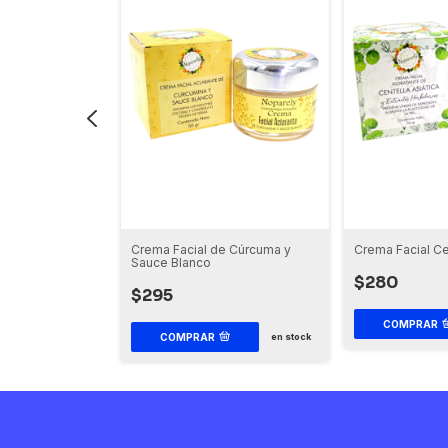
nte de Tomillo
Crema Facial de Cúrcuma y
Crema Facial Ce
Sauce Blanco
$280
$295
COMPRAR
en stock
COMPRAR
en stock