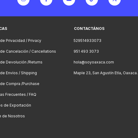
ICAS
CONTACTÁNOS
 de Privacidad / Privacy
529514933073
a de Cancelación / Cancellations
951 493 3073
a de Devolución /Returns
hola@soyoaxaca.com
 de Envíos / Shipping
Maple 23, San Agustín Etla, Oaxaca.
a de Compra /Purchase
as Frecuentes / FAQ
os de Exportación
e de Nosotros