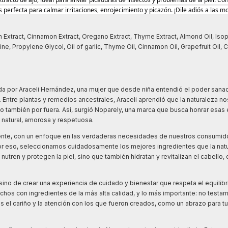
erfecta para calmar irritaciones, enrojecimiento y picazón. ¡Dile adiós a las m
m Extract, Cinnamon Extract, Oregano Extract, Thyme Extract, Almond Oil, Isop
ne, Propylene Glycol, Oil of garlic, Thyme Oil, Cinnamon Oil, Grapefruit Oil,
a por Araceli Hernández, una mujer que desde niña entendió el poder sanad
l. Entre plantas y remedios ancestrales, Araceli aprendió que la naturaleza no
no también por fuera. Así, surgió Noparely, una marca que busca honrar esa
a natural, amorosa y respetuosa.
ente, con un enfoque en las verdaderas necesidades de nuestros consumi
or eso, seleccionamos cuidadosamente los mejores ingredientes que la natu
tren y protegen la piel, sino que también hidratan y revitalizan el cabello,
sino de crear una experiencia de cuidado y bienestar que respeta el equilibri
echos con ingredientes de la más alta calidad, y lo más importante: no testa
l cariño y la atención con los que fueron creados, como un abrazo para tu p