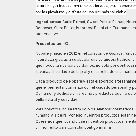
naturales y cuidadosamente seleccionados, esta pomada es p
por las picaduras y disfruta de una piel más saludable
Ingredientes:
Garlic Extract, Sweet Potato Extract, Nee
Beeswax, Shea Butter, Isopropyl Palmitate, Triethanolami
preservative.
Presentacion:
90gr.
Noparely nació en 2012 en el corazón de Oaxaca, fundad
naturaleza gracias a su abuela, una curandera tradiciona
que necesitamos para cuidarnos, no solo por dentro, si
llevarlas al cuidado de la piel y el cabello de una maner
Cada producto de Noparely está elaborado artesanalm
que el bienestar comienza con el cuidado personal, y p
Con amor y dedicación, creamos productos que no solo nu
brillo natural y suavidad.
Para nosotros, no se trata solo de elaborar cosméticos, 
humano y la tierra. Por eso, nuestros productos están h
Queremos que, cuando uses nuestros productos, sientas e
un momento para conectar contigo misma.