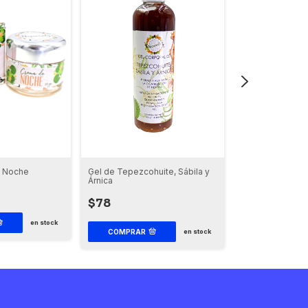
e Noche
Gel de Tepezcohuite, Sábila y
Gel Facial de Cu
Árnica
Sauce Blanco (H
Nocturno)
$78
$195
en stock
COMPRAR
en stock
COMPRAR