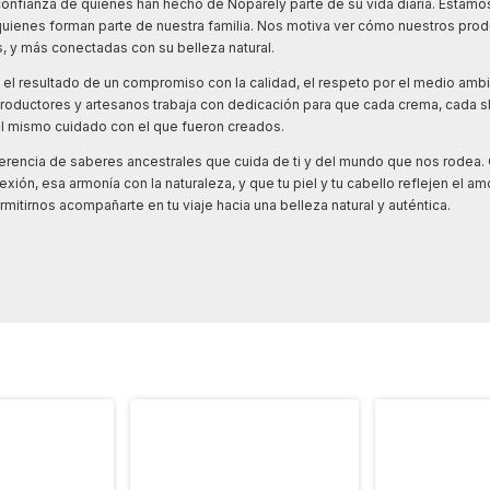
a confianza de quienes han hecho de Noparely parte de su vida diaria. Esta
ienes forman parte de nuestra familia. Nos motiva ver cómo nuestros pro
 y más conectadas con su belleza natural.
el resultado de un compromiso con la calidad, el respeto por el medio ambi
productores y artesanos trabaja con dedicación para que cada crema, cada
 el mismo cuidado con el que fueron creados.
erencia de saberes ancestrales que cuida de ti y del mundo que nos rodea
ón, esa armonía con la naturaleza, y que tu piel y tu cabello reflejen el am
mitirnos acompañarte en tu viaje hacia una belleza natural y auténtica.