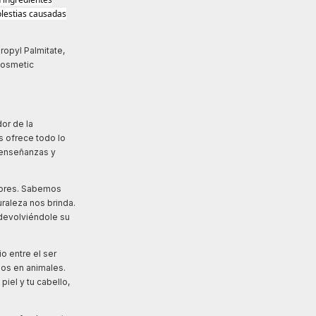
olestias causadas
ropyl Palmitate,
 Cosmetic
or de la
s ofrece todo lo
s enseñanzas y
dores. Sabemos
raleza nos brinda.
 devolviéndole su
o entre el ser
mos en animales.
iel y tu cabello,