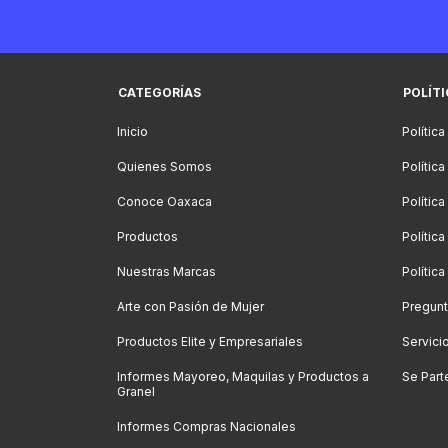
CATEGORÍAS
POLÍT
Inicio
Política
Quienes Somos
Polític
Conoce Oaxaca
Polític
Productos
Política
Nuestras Marcas
Polític
Arte con Pasión de Mujer
Pregunt
Productos Elite y Empresariales
Servici
Informes Mayoreo, Maquilas y Productos a
Se Part
Granel
Informes Compras Nacionales