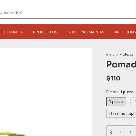
OCE OAXACA
PRODUCTOS
NUESTRAS MARCAS
ARTE CON 
Inicio
>
Productos
Pomad
$110
Piezas:
1 pieza
1 pieza
D
6 o más caja